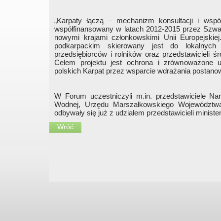
„Karpaty łączą – mechanizm konsultacji i współ
współfinansowany w latach 2012-2015 przez Szwa
nowymi krajami członkowskimi Unii Europejskie
podkarpackim skierowany jest do lokalnych 
przedsiębiorców i rolników oraz przedstawicieli 
Celem projektu jest ochrona i zrównoważone uż
polskich Karpat przez wsparcie wdrażania postanow
W Forum uczestniczyli m.in. przedstawiciele 
Wodnej, Urzędu Marszałkowskiego Województwa
odbywały się już z udziałem przedstawicieli ministe
Wróć