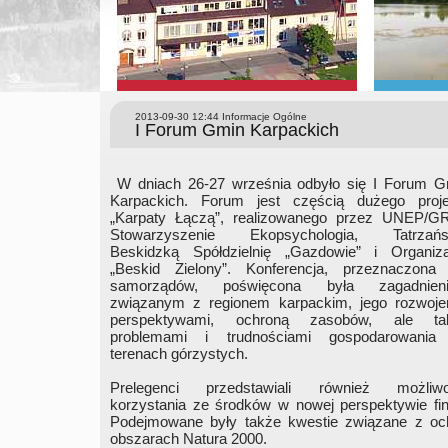
2013-09-30 12:44
Informacje Ogólne
I Forum Gmin Karpackich
W dniach 26-27 września odbyło się I Forum G
Karpackich. Forum jest częścią dużego proje
„Karpaty Łączą”, realizowanego przez UNEP/GR
Stowarzyszenie Ekopsychologia, Tatrzańs
Beskidzką Spółdzielnię „Gazdowie” i Organiza
„Beskid Zielony”. Konferencja, przeznaczona 
samorządów, poświęcona była zagadnien
związanym z regionem karpackim, jego rozwoje
perspektywami, ochroną zasobów, ale ta
problemami i trudnościami gospodarowania
terenach górzystych.
Prelegenci przedstawiali również możliwo
korzystania ze środków w nowej perspektywie fi
Podejmowane były także kwestie związane z oc
obszarach Natura 2000.