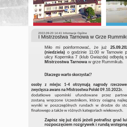
2022-09-20 14:41
Informacje Ogólne
I Mistrzostwa Tarnowa w Grze Rummik
Miło mi poinformować, że już
25.09.20
(niedziela)
o godzinie 11:00 w Tarnowie p
ulicy Kopernika 7 (klub Gwiazda) odbędą 
Mistrzostwa Tarnowa
w grze Rummikub.
Dlaczego warto skorzystać?
osoby z miejsc 1-4 otrzymają nagrody rzeczow
zwycięzca awans na Mistrzostwa Polski 09.10.2022r.
dodatkowe upominki ufundowane przez partne
zostaną wręczone Uczestnikom, którzy osiągną najle
wyniki w poszczególnych rundach w drodze do sto
finałowego a także w różnych kategoriach wiekowych.
Zapisz się już dziś jeżeli potrafisz gra
rozpoczęciem rozgrywek i rundą wstępn