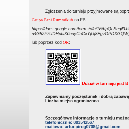
Zgłoszenia do turnieju przyjmowane są popr
na FB
Grupa Fani Rummikub
https://docs.google.com/forms/d/e/1FAIpQLSegil3J
n4G52F7UDHplaX0nuyCnCxYjUj8EgvOPDXGQW_
lub poprzez kod
:
QR
Udział w turnieju jest
Zapewniamy poczęstunek i dobrą zabawę
Liczba miejsc ograniczona.
Szczegółowe informacje o turnieju możn
telefonicznie: 883542567
mailowo: artur.pirog0708@gmail.com