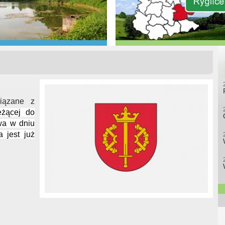
wiązane z
eżącej do
wa w dniu
 jest już