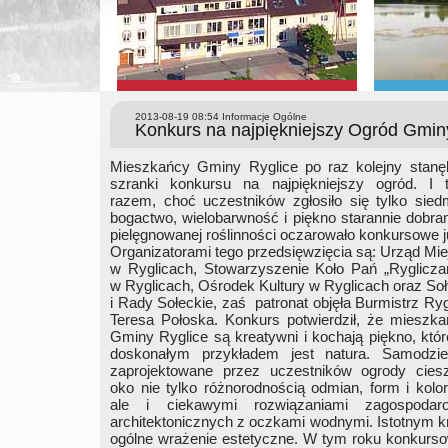
2013-08-19 08:54
Informacje Ogólne
Konkurs na najpiękniejszy Ogród Gminy 
Mieszkańcy Gminy Ryglice po raz kolejny stanęl
szranki konkursu na najpiękniejszy ogród. I 
razem, choć uczestników zgłosiło się tylko sied
bogactwo, wielobarwność i piękno starannie dobran
pielęgnowanej roślinności oczarowało konkursowe j
Organizatorami tego przedsięwzięcia są: Urząd Mie
w Ryglicach, Stowarzyszenie Koło Pań „Ryglicza
w Ryglicach, Ośrodek Kultury w Ryglicach oraz Soł
i Rady Sołeckie, zaś patronat objęła Burmistrz Ryg
Teresa Połoska. Konkurs potwierdził, że mieszk
Gminy Ryglice są kreatywni i kochają piękno, któ
doskonałym przykładem jest natura. Samodziel
zaprojektowane przez uczestników ogrody ciesz
oko nie tylko różnorodnością odmian, form i kolo
ale i ciekawymi rozwiązaniami zagospodaro
architektonicznych z oczkami wodnymi. Istotnym kry
ogólne wrażenie estetyczne. W tym roku konkurso