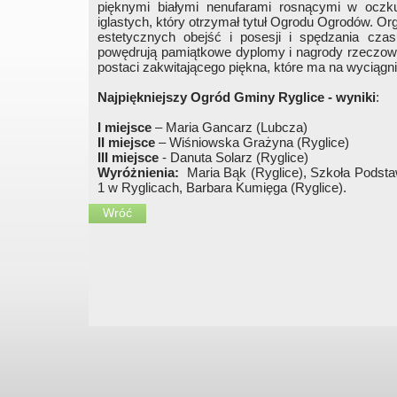
pięknymi białymi nenufarami rosnącymi w ocz
iglastych, który otrzymał tytuł Ogrodu Ogrodów. O
estetycznych obejść i posesji i spędzania cz
powędrują pamiątkowe dyplomy i nagrody rzeczowe
postaci zakwitającego piękna, które ma na wyciągnię
Najpiękniejszy Ogród Gminy Ryglice - wyniki
:
I miejsce
– Maria Gancarz (Lubcza)
II miejsce
– Wiśniowska Grażyna (Ryglice)
III miejsce
- Danuta Solarz (Ryglice)
Wyróżnienia:
Maria Bąk (Ryglice), Szkoła Podst
1 w Ryglicach, Barbara Kumięga (Ryglice).
Wróć