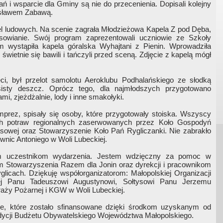
ń i wsparcie dla Gminy są nie do przecenienia. Dopisali kolejny
esławem Zabawą.
l ludowych. Na scenie zagrała Młodzieżowa Kapela Z pod Dęba,
owianie. Swój program zaprezentowali uczniowie ze Szkoły
 wystąpiła kapela góralska Wyhajtani z Pienin. Wprowadziła
ietnie się bawili i tańczyli przed sceną. Zdjęcie z kapelą mógł
ci, był przelot samolotu Aeroklubu Podhalańskiego ze słodką
sisty deszcz. Oprócz tego, dla najmłodszych przygotowano
mi, zjeżdżalnie, lody i inne smakołyki.
prez, spisały się osoby, które przygotowały stoiska. Wszyscy
ch potraw regionalnych zaserwowanych przez Koło Gospodyń
lasowej oraz Stowarzyszenie Koło Pań Rygliczanki. Nie zabrakło
wnic Antoniego w Woli Lubeckiej.
im uczestnikom wydarzenia. Jestem wdzięczny za pomoc w
om Stowarzyszenia Razem dla Jonin oraz dyrekcji i pracownikom
glicach. Dziękuję współorganizatorom: Małopolskiej Organizacji
ej Panu Tadeuszowi Augustynowi, Sołtysowi Panu Jerzemu
raży Pożarnej i KGW w Woli Lubeckiej.
e, które zostało sfinansowane dzięki środkom uzyskanym od
ycji Budżetu Obywatelskiego Województwa Małopolskiego.