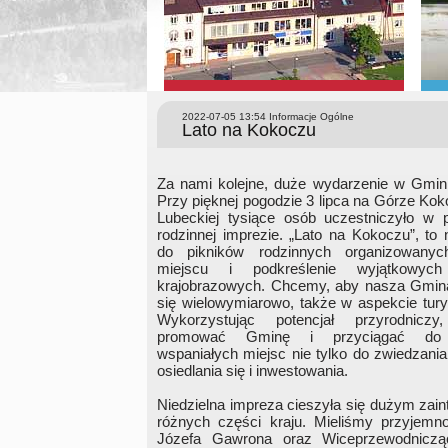
2022-07-05 13:54
Informacje Ogólne
Lato na Kokoczu
Za nami kolejne, duże wydarzenie w Gmini
Przy pięknej pogodzie 3 lipca na Górze Kok
Lubeckiej tysiące osób uczestniczyło w p
rodzinnej imprezie. „Lato na Kokoczu”, to 
do pikników rodzinnych organizowan
miejscu i podkreślenie wyjątkowyc
krajobrazowych. Chcemy, aby nasza Gmina
się wielowymiarowo, także w aspekcie tur
Wykorzystując potencjał przyrodnicz
promować Gminę i przyciągać do
wspaniałych miejsc nie tylko do zwiedzania
osiedlania się i inwestowania.
Niedzielna impreza cieszyła się dużym zai
różnych części kraju. Mieliśmy przyjem
Józefa Gawrona oraz Wiceprzewodniczą