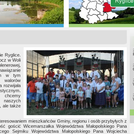
e Ryglice.
ocz w Woli
lenerowej,
nawiązanie
ych w tym
h walorów
 rozwijała
ystycznym.
y, chcemy
 naszych
, ale także
nteresowaniem mieszkańców Gminy, regionu i osób przybyłych z
ność gościć Wicemarszałka Województwa Małopolskiego Pana
cego Sejmiku Województwa Małopolskiego Pana Wojciecha