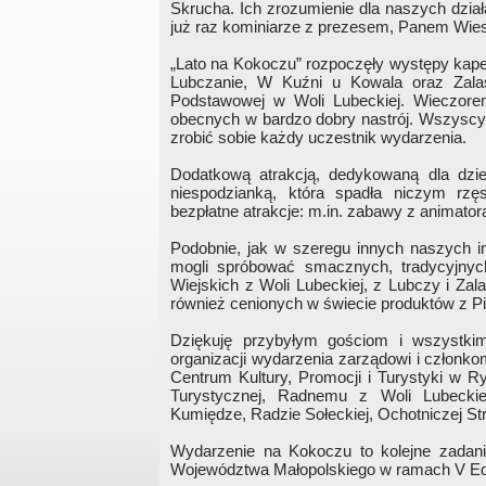
Skrucha. Ich zrozumienie dla naszych działa
już raz kominiarze z prezesem, Panem Wi
„Lato na Kokoczu” rozpoczęły występy kape
Lubczanie, W Kuźni u Kowala oraz Zalas
Podstawowej w Woli Lubeckiej. Wieczorem
obecnych w bardzo dobry nastrój. Wszyscy św
zrobić sobie każdy uczestnik wydarzenia.
Dodatkową atrakcją, dedykowaną dla dzie
niespodzianką, która spadła niczym rzę
bezpłatne atrakcje: m.in. zabawy z animatora
Podobnie, jak w szeregu innych naszych im
mogli spróbować smacznych, tradycyjny
Wiejskich z Woli Lubeckiej, z Lubczy i Za
również cenionych w świecie produktów z Pi
Dziękuję przybyłym gościom i wszystk
organizacji wydarzenia zarządowi i członk
Centrum Kultury, Promocji i Turystyki w Ry
Turystycznej, Radnemu z Woli Lubecki
Kumiędze, Radzie Sołeckiej, Ochotniczej St
Wydarzenie na Kokoczu to kolejne zadani
Województwa Małopolskiego w ramach V Ed