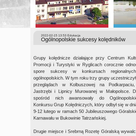
2022-02-15 13:53
Edukacja
Ogólnopolskie sukcesy kolędników
Grupy kolędnicze działające przy Centrum Kultu
Promocji i Turystyki w Ryglicach corocznie odn
spore sukcesy w konkursach regionalnyc
ogólnopolskich. W tym roku trzy grupy uczestniczy
przeglądach w Kolbuszowej na Podkarpaciu
Jastrzębi i Lipnicy Murowanej w Małopolsce. D
spośród nich awansowały do Ogólnopolski
Konkursu Grup Kolędniczych, który odbył się w dn
9-12 lutego w ramach 50 Jubileuszowego Góralsk
Karnawału w Bukowinie Tatrzańskiej.
Drugie miejsce i Srebrną Rozetę Góralską wywalcz