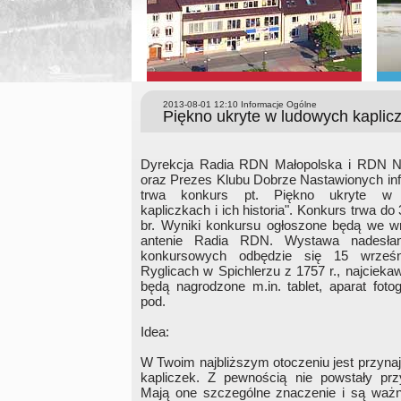
2013-08-01 12:10
Informacje Ogólne
Piękno ukryte w ludowych kapliczk
Dyrekcja Radia RDN Małopolska i RDN 
oraz Prezes Klubu Dobrze Nastawionych inf
trwa konkurs pt. Piękno ukryte w 
kapliczkach i ich historia". Konkurs trwa do 
br. Wyniki konkursu ogłoszone będą we w
antenie Radia RDN. Wystawa nadesła
konkursowych odbędzie się 15 wrześ
Ryglicach w Spichlerzu z 1757 r., najcieka
będą nagrodzone m.in. tablet, aparat fotog
pod.
Idea:
W Twoim najbliższym otoczeniu jest przynaj
kapliczek. Z pewnością nie powstały pr
Mają one szczególne znaczenie i są waż