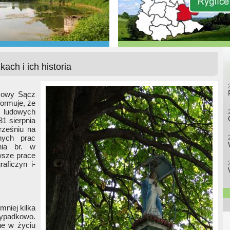
ach i ich historia
Nowy Sącz
ormuje, że
ludowych
31 sierpnia
rześniu na
nych prac
nia br. w
wsze prace
raficzyn i-
mniej kilka
zypadkowo.
ne w życiu