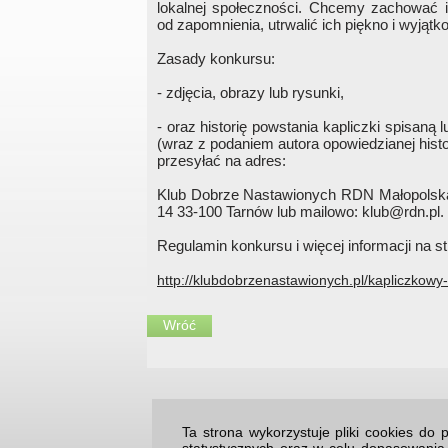
lokalnej społeczności. Chcemy zachować ic
od zapomnienia, utrwalić ich piękno i wyjąt
Zasady konkursu:
- zdjęcia, obrazy lub rysunki,
- oraz historię powstania kapliczki spisaną 
(wraz z podaniem autora opowiedzianej histor
przesyłać na adres:
Klub Dobrze Nastawionych RDN Małopolsk
14 33-100 Tarnów lub mailowo: klub@rdn.pl.
Regulamin konkursu i więcej informacji na 
http://klubdobrzenastawionych.pl/kapliczkow
Wróć
Ta strona wykorzystuje pliki cookies d