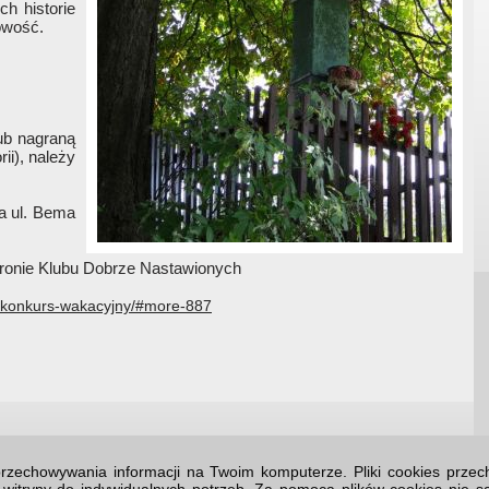
h historie
kowość.
lub nagraną
ii), należy
a ul. Bema
stronie Klubu Dobrze Nastawionych
y-konkurs-wakacyjny/#more-887
o przechowywania informacji na Twoim komputerze. Pliki cookies prz