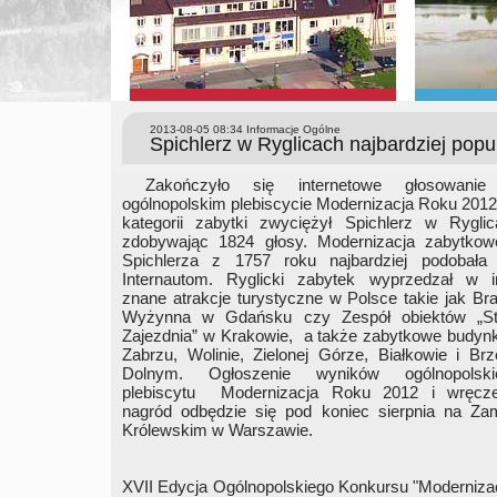
2013-08-05 08:34
Informacje Ogólne
Spichlerz w Ryglicach najbardziej pop
Zakończyło się internetowe głosowani
ogólnopolskim plebiscycie Modernizacja Roku 201
kategorii zabytki zwyciężył Spichlerz w Ryglic
zdobywając 1824 głosy. Modernizacja zabytkow
Spichlerza z 1757 roku najbardziej podobała 
Internautom. Ryglicki zabytek wyprzedzał w i
znane atrakcje turystyczne w Polsce takie jak B
Wyżynna w Gdańsku czy Zespół obiektów „St
Zajezdnia” w Krakowie, a także zabytkowe budyn
Zabrzu, Wolinie, Zielonej Górze, Białkowie i Br
Dolnym. Ogłoszenie wyników ogólnopolski
plebiscytu Modernizacja Roku 2012 i wręcze
nagród odbędzie się pod koniec sierpnia na Za
Królewskim w Warszawie.
XVII Edycja Ogólnopolskiego Konkursu "Moderniza