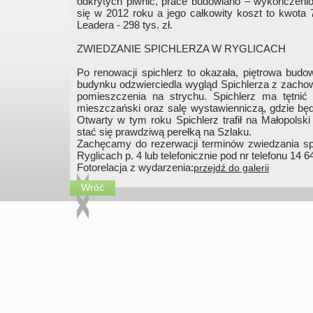
odkrytych piwnic, prace budowlano – wykończen
się w 2012 roku a jego całkowity koszt to kwot
Leadera - 298 tys. zł.
ZWIEDZANIE SPICHLERZA W RYGLICACH
Po renowacji spichlerz to okazała, piętrowa bud
budynku odzwierciedla wygląd Spichlerza z zachowa
pomieszczenia na strychu. Spichlerz ma tętnić
mieszczański oraz salę wystawienniczą, gdzie będą
Otwarty w tym roku Spichlerz trafił na Małopolski
stać się prawdziwą perełką na Szlaku.
Zachęcamy do rezerwacji terminów zwiedzania spi
Ryglicach p. 4 lub telefonicznie pod nr telefonu 14 6
Fotorelacja z wydarzenia:
przejdź do galerii
Wróć