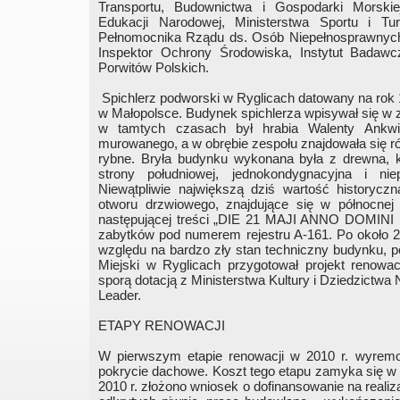
Transportu, Budownictwa i Gospodarki Morskie
Edukacji Narodowej, Ministerstwa Sportu i Tu
Pełnomocnika Rządu ds. Osób Niepełnosprawnyc
Inspektor Ochrony Środowiska, Instytut Badaw
Porwitów Polskich.
Spichlerz podworski w Ryglicach datowany na rok 
w Małopolsce. Budynek spichlerza wpisywał się w 
w tamtych czasach był hrabia Walenty Ankwic
murowanego, a w obrębie zespołu znajdowała się r
rybne. Bryła budynku wykonana była z drewna, 
strony południowej, jednokondygnacyjna i n
Niewątpliwie największą dziś wartość historyc
otworu drzwiowego, znajdujące się w północnej 
następującej treści „DIE 21 MAJI ANNO DOMINI 17
zabytków pod numerem rejestru A-161. Po około 2
względu na bardzo zły stan techniczny budynku, p
Miejski w Ryglicach przygotował projekt renowac
sporą dotacją z Ministerstwa Kultury i Dziedzic
Leader.
ETAPY RENOWACJI
W pierwszym etapie renowacji w 2010 r. wyremo
pokrycie dachowe. Koszt tego etapu zamyka się w k
2010 r. złożono wniosek o dofinansowanie na realiza