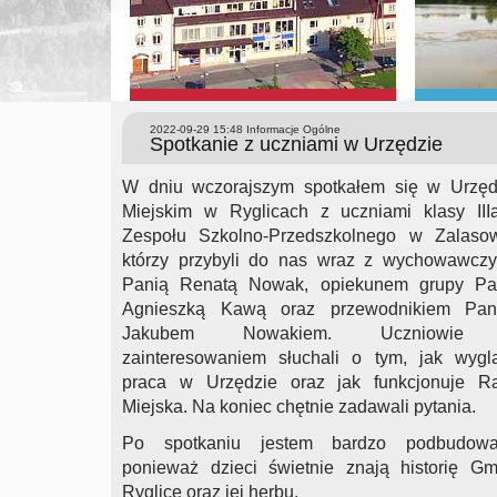
2022-09-29 15:48
Informacje Ogólne
Spotkanie z uczniami w Urzędzie
W dniu wczorajszym spotkałem się w Urzęd
Miejskim w Ryglicach z uczniami klasy III
Zespołu Szkolno-Przedszkolnego w Zalasow
którzy przybyli do nas wraz z wychowawczy
Panią Renatą Nowak, opiekunem grupy Pa
Agnieszką Kawą oraz przewodnikiem Pa
Jakubem Nowakiem. Uczniowie
zainteresowaniem słuchali o tym, jak wygl
praca w Urzędzie oraz jak funkcjonuje R
Miejska. Na koniec chętnie zadawali pytania.
Po spotkaniu jestem bardzo podbudowa
ponieważ dzieci świetnie znają historię Gm
Ryglice oraz jej herbu.