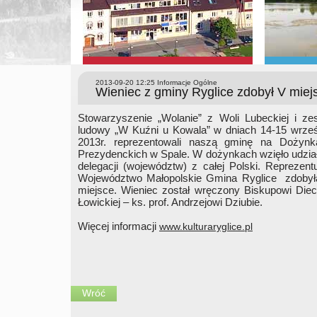
2013-09-20 12:25
Informacje Ogólne
Wieniec z gminy Ryglice zdobył V mie
Stowarzyszenie „Wolanie” z Woli Lubeckiej i ze
ludowy „W Kuźni u Kowala” w dniach 14-15 wrześ
2013r. reprezentowali naszą gminę na Dożynk
Prezydenckich w Spale. W dożynkach wzięło udzia
delegacji (województw) z całej Polski. Reprezent
Województwo Małopolskie Gmina Ryglice zdobył
miejsce. Wieniec został wręczony Biskupowi Diec
Łowickiej – ks. prof. Andrzejowi Dziubie.
Więcej informacji
www.kulturaryglice.pl
Wróć