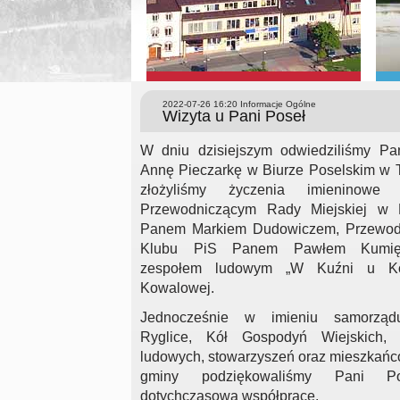
2022-07-26 16:20
Informacje Ogólne
Wizyta u Pani Poseł
W dniu dzisiejszym odwiedziliśmy Pa
Annę Pieczarkę w Biurze Poselskim w T
złożyliśmy życzenia imieninow
Przewodniczącym Rady Miejskiej w 
Panem Markiem Dudowiczem, Przewod
Klubu PiS Panem Pawłem Kumię
zespołem ludowym „W Kuźni u K
Kowalowej.
Jednocześnie w imieniu samorzą
Ryglice, Kół Gospodyń Wiejskich, 
ludowych, stowarzyszeń oraz mieszkańc
gminy podziękowaliśmy Pani P
dotychczasową współpracę.