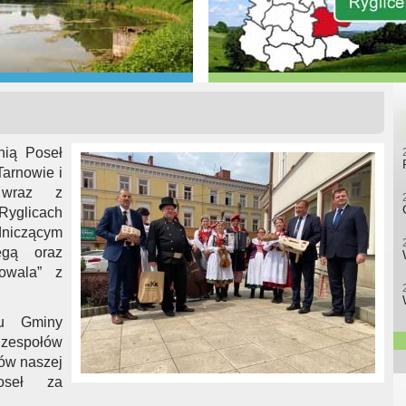
nią Poseł
arnowie i
e wraz z
Ryglicach
niczącym
gą oraz
owala” z
du Gminy
zespołów
ów naszej
oseł za