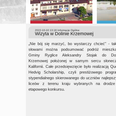
2022-10-10 13:18
Informacje Ogólne
Wizyta w Dolinie Krzemowej
„
Nie bój się marzyć, bo wystarczy chcieć" - ta
słowami można podsumować podróż mieszka
Gminy Ryglice Aleksandry Stojak do Dol
Krzemowej położonej w samym sercu słonecz
Kalifornii. Całe przedsięwzięcie było realizacją Q
Hedvig Scholarship, czyli prestiżowego progr
stypendialnego skierowanego do uczniów najleps
liceów z terenu kraju wybranych na drodze
etapowego konkursu.