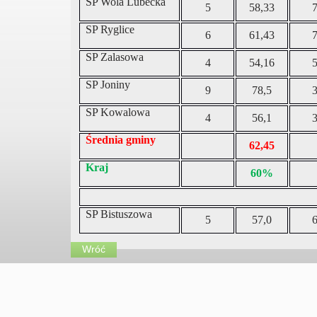
SP Wola Lubecka
5
58,33
SP Ryglice
6
61,43
SP Zalasowa
4
54,16
SP Joniny
9
78,5
SP Kowalowa
4
56,1
Średnia gminy
62,45
Kraj
60%
SP Bistuszowa
5
57,0
Wróć