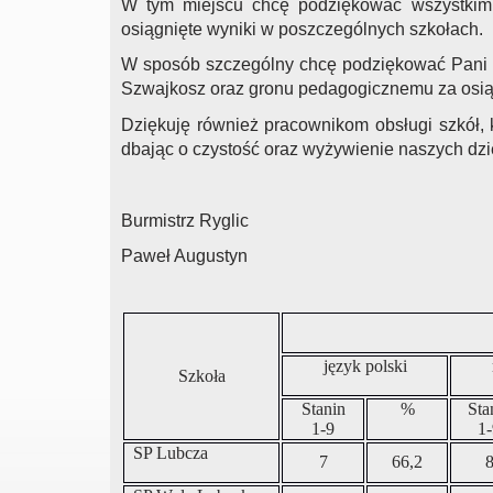
W tym miejscu chcę podziękować wszystkim
osiągnięte wyniki w poszczególnych szkołach.
W sposób szczególny chcę podziękować Pani 
Szwajkosz oraz gronu pedagogicznemu za osią
Dziękuję również pracownikom obsługi szkół, k
dbając o czystość oraz wyżywienie naszych dzi
Burmistrz Ryglic
Paweł Augustyn
język polski
Szkoła
Stanin
%
Sta
1-9
1
SP Lubcza
7
66,2