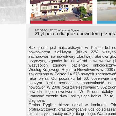
2013-10-01 12:57
Informacje Ogólne
Zbyt późna diagnoza powodem przegra
Rak piersi jest najczęstszym w Polsce kobie
nowotworem złośliwym (blisko 22% wszystk
zachorowań na nowotwory złośliwe). Stanowi głó
przyczynę zgonów kobiet wśród nowotworów (
wszystkich zgonów pacjentek onkologicznyc
Według Krajowego Rejestru Nowotworów w 2008 r
stwierdzono w Polsce 14 576 nowych zachorowań
raka piersi. Od początku lat 60. obserwuje si
naszym kraju rosnącą zachorowalność na 
nowotwór. W 2008 roku zarejestrowano 5 362 zgo
powodu tego nowotworu. W Polsce dałoby 
uratować rocznie dwa i pół tysiąca kobiet. Za to,
diagnoza.
Gmina Ryglice bierze udział w konkursie Zdr
profilaktycznych, oraz zachęcanie ludzi do zgłasz
piersi, szyjki macicy oraz jelita grubego. Warto pam