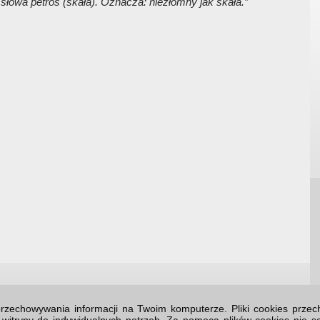
d słowa
petros
(skała). Oznacza: niezłomny jak skała.”
o przechowywania informacji na Twoim komputerze. Pliki cookies prz