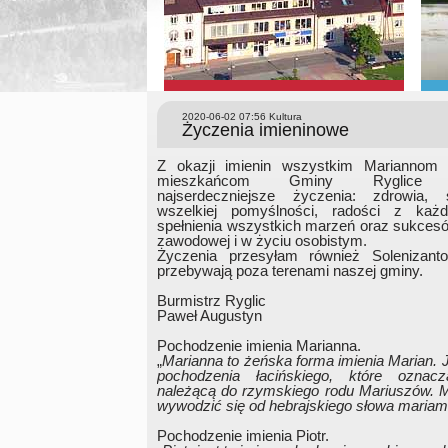
2020-06-02 07:56
Kultura
Życzenia imieninowe
Z okazji imienin wszystkim Mariannom 
mieszkańcom Gminy Ryglice 
najserdeczniejsze życzenia: zdrowia, 
wszelkiej pomyślności, radości z każd
spełnienia wszystkich marzeń oraz sukces
zawodowej i w życiu osobistym.
Życzenia przesyłam również Solenizant
przebywają poza terenami naszej gminy.
Burmistrz Ryglic
Paweł Augustyn
Pochodzenie imienia Marianna.
„
Marianna to żeńska forma imienia Marian. J
pochodzenia łacińskiego, które oznacz
należącą do rzymskiego rodu
Mariuszów
. 
wywodzić się od hebrajskiego słowa
mariam
Pochodzenie imienia Piotr.