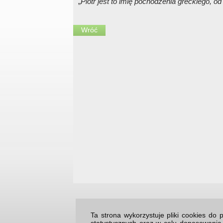
„
Piotr jest to imię pochodzenia greckiego, o
Wróć
Ta strona wykorzystuje pliki cookies d