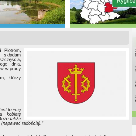
i Piotrom,
składam
szczęścia,
ego dnia,
ów w pracy
om, którzy
est to imię
a kobietę
Może także
(napawać radością).”