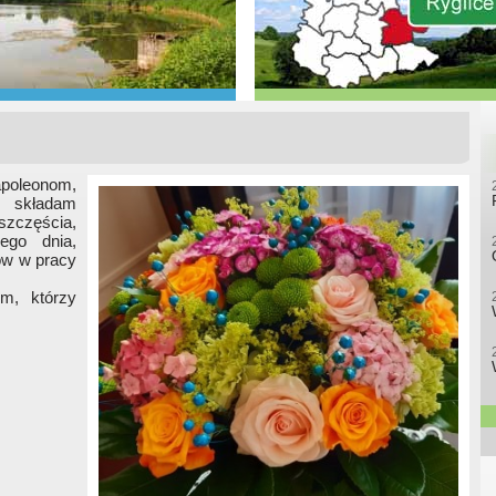
apoleonom,
składam
szczęścia,
ego dnia,
ów w pracy
om, którzy