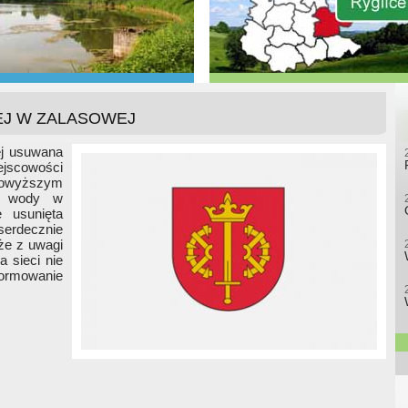
EJ W ZALASOWEJ
ej usuwana
jscowości
powyższym
ie wody w
e usunięta
 serdecznie
że z uwagi
 sieci nie
rmowanie