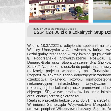
2022-07-20 20:37
Informacje Ogólne
1 264 024,00 zł dla Lokalnych Grup Dzi
W dniu 18.07.2022 r. odbyło się spotkanie na ter
Winnicy Uroczysko w Janowicach, w którym wzi
udział gminy zrzeszone w trzy lokalne grupy dział
tj. Pogórzańskie Stowarzyszenie Rozwoju, 
Dunajec-Biała oraz Stowarzyszenie „Na Śliwko
Szlaku”. Na spotkaniu doszło do podpisania umow
realizację projektu współpracy pn. „Turystyka
Pogórzu” w zakresie zadań dotyczących: zachowa
dziedzictwa lokalnego, rozwoju ogólnodostępne
niekomercyjnej infrastruktury turystycznej 
rekreacyjnej lub kulturalnej oraz promowania obs
objętego LSR, w tym produktów lub usług lokaln
oraz lokalnej przedsiębiorczości.
Realizacja projektu będzie trwać do 31 maja 2024 r.
W imieniu Samorządu Województwa Małopolski
umowę podpisał Wiceprzewodniczący Sejmiku W