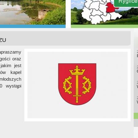
CZU
zapraszamy
gości oraz
jakim jest
ów kapel
jmłodszych
00 wystąpi