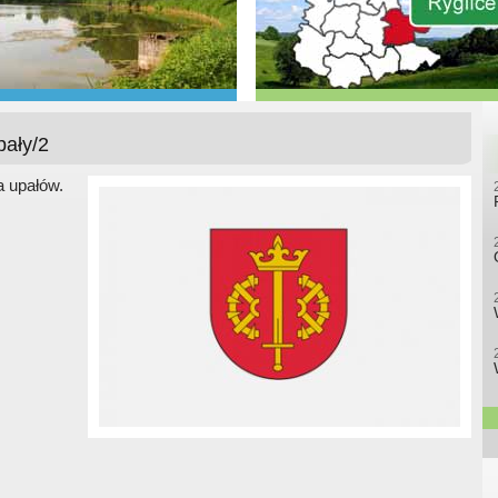
pały/2
a upałów.