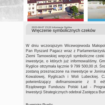
2022-06-07 15:03
Informacje Ogólne
Wręczenie symbolicznych czeków
W dniu wczorajszym Wicewojewoda Małopol
Pan Ryszard Pagacz wraz z Parlamentarzyst
Ziemi Tarnowskiej wręczyli symboliczne czeki
inwestycje, o których już informowaliśmy. Gm
Ryglice otrzymała łącznie 9 799 500,00 zł. Śro
zostaną przeznaczone na inwestycje w Jonina
Kowalowej, Ryglicach i Woli Lubeckiej. C
potwierdzający dofinansowanie z II edy
Rządowego Funduszu Polski Ład - Progr
Inwestycji Strategicznych odebrał Zastępca Bur
Burmistrz Ryglic