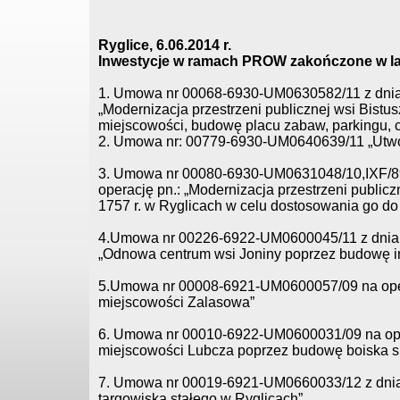
Ryglice, 6.06.2014 r.
Inwestycje w ramach PROW zakończone w la
1. Umowa nr 00068-6930-UM0630582/11 z dnia19
„Modernizacja przestrzeni publicznej wsi Bis
miejscowości, budowę placu zabaw, parkingu, 
2. Umowa nr: 00779-6930-UM0640639/11 „Utwor
3. Umowa nr 00080-6930-UM0631048/10,IXF/89/
operację pn.: „Modernizacja przestrzeni public
1757 r. w Ryglicach w celu dostosowania go do p
4.Umowa nr 00226-6922-UM0600045/11 z dnia 29
„Odnowa centrum wsi Joniny poprzez budowę inf
5.Umowa nr 00008-6921-UM0600057/09 na oper
miejscowości Zalasowa”
6. Umowa nr 00010-6922-UM0600031/09 na opera
miejscowości Lubcza poprzez budowę boiska s
7. Umowa nr 00019-6921-UM0660033/12 z dnia 
targowiska stałego w Ryglicach”