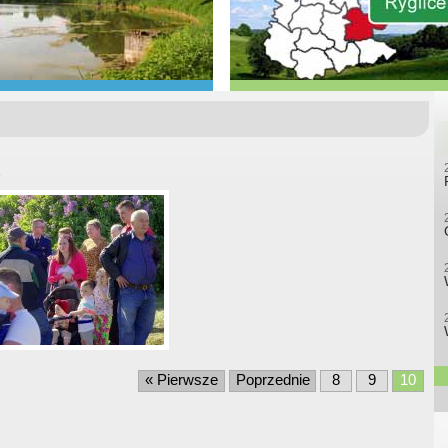
2
« Pierwsze
Poprzednie
8
9
10