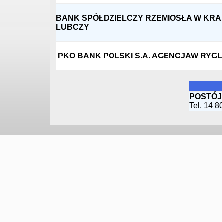
BANK SPÓŁDZIELCZY RZEMIOSŁA W KR
LUBCZY
PKO BANK POLSKI S.A. AGENCJAW RYG
POSTÓJ
Tel. 14 8