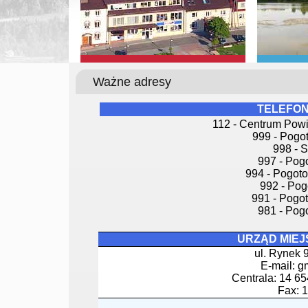
Ważne adresy
TELEFO
112 - Centrum Pow
999 - Pogo
998 - 
997 - Pog
994 - Pogot
992 - Po
991 - Pogo
981 - Pog
URZĄD MIEJ
ul. Rynek 
E-mail: g
Centrala: 14 65
Fax: 