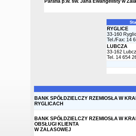
Parafia p.w. św. Jana Ewangelisty w Zal
Sta
RYGLICE
33-160 Rygli
Tel./Fax: 14 
LUBCZA
33-162 Lubc
Tel. 14 654 2
BANK SPÓŁDZIELCZY RZEMIOSŁA W KRA
RYGLICACH
BANK SPÓŁDZIELCZY RZEMIOSŁA W KR
OBSŁUGI KLIENTA
W ZALASOWEJ