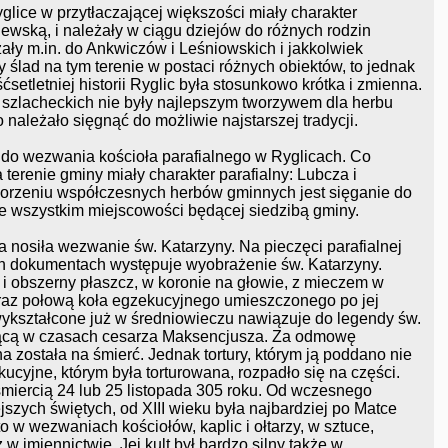
glice w przytłaczającej większości miały charakter
lewską, i należały w ciągu dziejów do różnych rodzin
ały m.in. do Ankwiczów i Leśniowskich i jakkolwiek
y ślad na tym terenie w postaci różnych obiektów, to jednak
etletniej historii Ryglic była stosunkowo krótka i zmienna.
n szlacheckich nie były najlepszym tworzywem dla herbu
ależało sięgnąć do możliwie najstarszej tradycji.
 do wezwania kościoła parafialnego w Ryglicach. Co
terenie gminy miały charakter parafialny: Lubcza i
orzeniu współczesnych herbów gminnych jest sięganie do
ede wszystkim miejscowości będącej siedzibą gminy.
a nosiła wezwanie św. Katarzyny. Na pieczęci parafialnej
h dokumentach występuje wyobrażenie św. Katarzyny.
i obszerny płaszcz, w koronie na głowie, z mieczem w
raz połową koła egzekucyjnego umieszczonego po jej
ykształcone już w średniowieczu nawiązuje do legendy św.
yjącą w czasach cesarza Maksencjusza. Za odmowę
a została na śmierć. Jednak tortury, którym ją poddano nie
kucyjne, którym była torturowana, rozpadło się na części.
miercią 24 lub 25 listopada 305 roku. Od wczesnego
szych świętych, od XIII wieku była najbardziej po Matce
o w wezwaniach kościołów, kaplic i ołtarzy, w sztuce,
w imiennictwie. Jej kult był bardzo silny także w