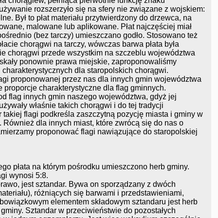
ła chorągiew, pełniąca pierwotnie funkcję znaku
używanie rozszerzyło się na sfery nie związane z wojskiem:
lne. Był to płat materiału przytwierdzony do drzewca, na
owane, malowane lub aplikowane. Płat najczęściej miał
pośrednio (bez tarczy) umieszczano godło. Stosowano też
łacie chorągwi na tarczy, wówczas barwa płata była
nie chorągwi przede wszystkim na szczeblu województwa
yskały ponownie prawa miejskie, zaproponowaliśmy
 charakterystycznych dla staropolskich chorągwi.
agi proponowanej przez nas dla innych gmin województwa
proporcje charakterystyczne dla flag gminnych.
od flag innych gmin naszego województwa, gdyż jej
używały właśnie takich chorągwi i do tej tradycji
takiej flagi podkreśla zaszczytną pozycję miasta i gminy w
 Również dla innych miast, które zwrócą się do nas o
ierzamy proponować flagi nawiązujące do staropolskiej
go płata na którym pośrodku umieszczono herb gminy.
gi wynosi 5:8.
rawo, jest sztandar. Bywa on sporządzany z dwóch
teriału), różniących się barwami i przedstawieniami,
Obowiązkowym elementem składowym sztandaru jest herb
gminy. Sztandar w przeciwieństwie do pozostałych