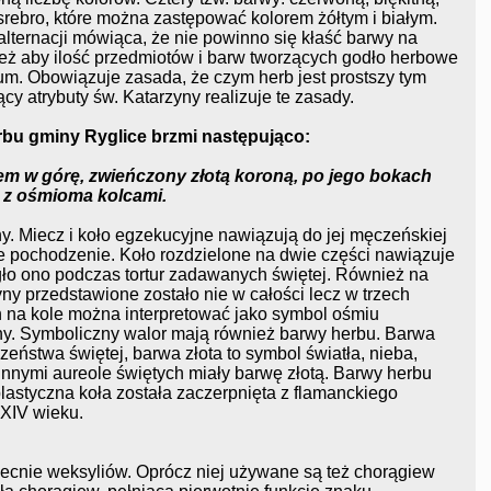
i srebro, które można zastępować kolorem żółtym i białym.
lternacji mówiąca, że nie powinno się kłaść barwy na
też aby ilość przedmiotów i barw tworzących godło herbowe
m. Obowiązuje zasada, że czym herb jest prostszy tym
cy atrybuty św. Katarzyny realizuje te zasady.
rbu gminy Ryglice brzmi następująco:
m w górę, zwieńczony złotą koroną, po jego bokach
 z ośmioma kolcami.
ny. Miecz i koło egzekucyjne nawiązują do jej męczeńskiej
kie pochodzenie. Koło rozdzielone na dwie części nawiązuje
ło ono podczas tortur zadawanych świętej. Również na
zyny przedstawione zostało nie w całości lecz w trzech
 na kole można interpretować jako symbol ośmiu
y. Symboliczny walor mają również barwy herbu. Barwa
eństwa świętej, barwa złota to symbol światła, nieba,
 innymi aureole świętych miały barwę złotą. Barwy herbu
plastyczna koła została zaczerpnięta z flamanckiego
 XIV wieku.
becnie weksyliów. Oprócz niej używane są też chorągiew