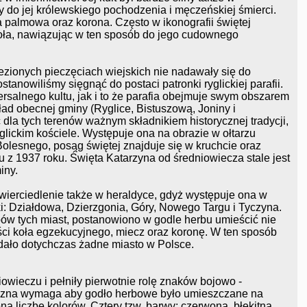
y do jej królewskiego pochodzenia i męczeńskiej śmierci.
a palmowa oraz korona. Często w ikonografii świętej
koła, nawiązując w ten sposób do jego cudownego
ionych pieczęciach wiejskich nie nadawały się do
tanowiliśmy sięgnąć do postaci patronki ryglickiej parafii.
ersalnego kultu, jak i to że parafia obejmuje swym obszarem
d obecnej gminy (Ryglice, Bistuszową, Joniny i
 dla tych terenów ważnym składnikiem historycznej tradycji,
ickim kościele. Występuje ona na obrazie w ołtarzu
olesnego, posąg świętej znajduje się w kruchcie oraz
u z 1937 roku. Święta Katarzyna od średniowiecza stale jest
iny.
zwierciedlenie także w heraldyce, gdyż występuje ona w
i: Działdowa, Dzierzgonia, Góry, Nowego Targu i Tyczyna.
bów tych miast, postanowiono w godle herbu umieścić nie
zęści koła egzekucyjnego, miecz oraz koronę. W ten sposób
adało dotychczas żadne miasto w Polsce.
owieczu i pełniły pierwotnie rolę znaków bojowo -
czna wymaga aby godło herbowe było umieszczane na
ną liczbę kolorów. Cztery tzw. barwy: czerwoną, błękitną,