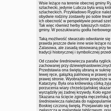
Wsie leżące na terenie obecnej gminy Ry
szlachecki, jedynie Lubcza była wsią kró
szlacheckich. Przykładowo Ryglice należ
obydwie rodziny zostawiły po sobie trwał
ich obecność w perspektywie ponad sześćs
Tak więc również herby tutejszych rodzi
gminy. W poszukiwaniu godła herbowego n
Taką możliwość stwarzało odwołanie się
prawda jeszcze dwie inne wsie leżące na 
Zalasowa, ale zasadą stosowaną przy tw
tradycji historycznej i symbolicznej prz
Od czasów średniowiecza parafia ryglick
zachowanej przy dziewiętnastowiecznyc
Przedstawia ona świętą ubraną w suknię 
lewej ręce, gałązką palmową w prawej o
prawej stronie. Wyobrażenie powyższe w
Katarzyny. Była ona królewską córką ż
porzucenia wiary chrześcijańskiej skazan
wyrządziły jej żadnej krzywdy. Koło egze
Skazana na ścięcie zginęła męczeńską ś
średniowiecza należała do najpopularniej
Boskiej czczoną świętą. Przejawiało się t
zwłaszcza w malarstwie tablicowym, oraz 