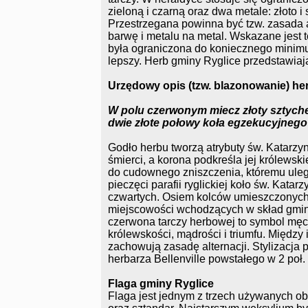
zieloną i czarną oraz dwa metale: złoto 
Przestrzegana powinna być tzw. zasada a
barwę i metalu na metal. Wskazane jest 
była ograniczona do koniecznego minimu
lepszy. Herb gminy Ryglice przedstawiają
Urzędowy opis (tzw. blazonowanie) he
W polu czerwonym miecz złoty sztyche
dwie złote połowy koła egzekucyjnego
Godło herbu tworzą atrybuty św. Katarzy
śmierci, a korona podkreśla jej królews
do cudownego zniszczenia, któremu uleg
pieczęci parafii ryglickiej koło św. Katar
czwartych. Osiem kolców umieszczonych
miejscowości wchodzących w skład gmin
czerwona tarczy herbowej to symbol męcz
królewskości, mądrości i triumfu. Między
zachowują zasadę alternacji. Stylizacja 
herbarza Bellenville powstałego w 2 poł.
Flaga gminy Ryglice
Flaga jest jednym z trzech używanych o