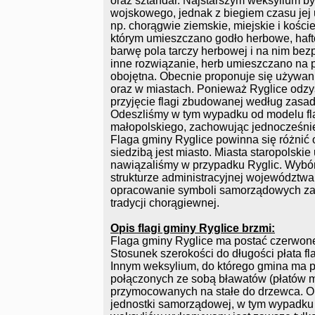
oraz sztandar. Najstarszym weksylium by
wojskowego, jednak z biegiem czasu jej 
np. chorągwie ziemskie, miejskie i koście
którym umieszczano godło herbowe, haft
barwę pola tarczy herbowej i na nim bez
inne rozwiązanie, herb umieszczano na p
obojętna. Obecnie proponuje się używa
oraz w miastach. Ponieważ Ryglice odz
przyjęcie flagi zbudowanej według zasad
Odeszliśmy w tym wypadku od modelu fl
małopolskiego, zachowując jednocześnie 
Flaga gminy Ryglice powinna się różnić 
siedzibą jest miasto. Miasta staropolskie 
nawiązaliśmy w przypadku Ryglic. Wybór 
strukturze administracyjnej województwa.
opracowanie symboli samorządowych zam
tradycji chorągiewnej.
Opis flagi gminy Ryglice brzmi:
Flaga gminy Ryglice ma postać czerwone
Stosunek szerokości do długości płata fla
Innym weksylium, do którego gmina ma p
połączonych ze sobą bławatów (płatów ma
przymocowanych na stałe do drzewca. 
jednostki samorządowej, w tym wypadku 