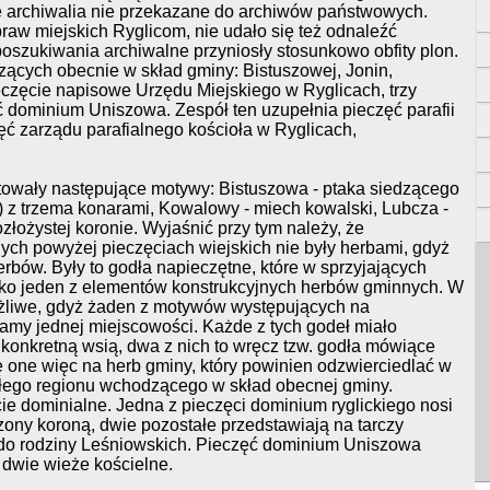
e archiwalia nie przekazane do archiwów państwowych.
aw miejskich Ryglicom, nie udało się też odnaleźć
oszukiwania archiwalne przyniosły stosunkowo obfity plon.
zących obecnie w skład gminy: Bistuszowej, Jonin,
eczęcie napisowe Urzędu Miejskiego w Ryglicach, trzy
 dominium Uniszowa. Zespół ten uzupełnia pieczęć parafii
ęć zarządu parafialnego kościoła w Ryglicach,
towały następujące motywy: Bistuszowa - ptaka siedzącego
ę) z trzema konarami, Kowalowy - miech kowalski, Lubcza -
złożystej koronie. Wyjaśnić przy tym należy, że
h powyżej pieczęciach wiejskich nie były herbami, gdyż
rbów. Były to godła napieczętne, które w sprzyjających
o jeden z elementów konstrukcyjnych herbów gminnych. W
ożliwe, gdyż żaden z motywów występujących na
ramy jednej miejscowości. Każde z tych godeł miało
z konkretną wsią, dwa z nich to wręcz tzw. godła mówiące
 one więc na herb gminy, który powinien odzwierciedlać w
całego regionu wchodzącego w skład obecnej gminy.
ie dominialne. Jedna z pieczęci dominium ryglickiego nosi
ony koroną, dwie pozostałe przedstawiają na tarczy
 do rodziny Leśniowskich. Pieczęć dominium Uniszowa
 dwie wieże kościelne.