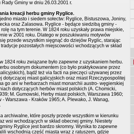
iu Rady Gminy w dniu 26.03.2001 r.
nia kreacji herbu gminy Ryglice.
edno miasto i siedem sołectw: Ryglice, Bistuszowa, Joniny,
ka oraz Zalasowa. Ryglice - będące siedzibą gminy -
rolę na tym terenie. W 1824 roku uzyskały prawa miejskie,
wnie w 2001 roku. Dlatego w poszukiwaniu motywów
ię przede wszystkim sięgnąć do dziejów Ryglic, starając
e tradycje pozostałych miejscowości wchodzących w skład
 w 1824 roku związane było zapewne z uzyskaniem herbu.
 herbu osobnym dokumentem (co było praktykowane przez
licyjskich), bądź też via facti na pieczęci używanej przez
ej dotyczącej miast galicyjskich oraz miast Rzeczypospolitej
ma go ani w herbarzach miast monarchii austro- węgierskiej
aniach dotyczących herbów miast polskich (A. Chomicki,
1939; M. Gumowski, Herby miast polskich, Warszawa 1960;
ław - Warszawa - Kraków 1965; A. Plewako, J. Wanag,
.
a archiwalne, które poszły przede wszystkim w kierunku
oraz wsi wchodzących w skład obecnej gminy. Niestety
 gminy Ryglice jest bardzo skromny. Wynika to zapewne
alili wschodnią część miasta wraz z ratuszem, gdzie