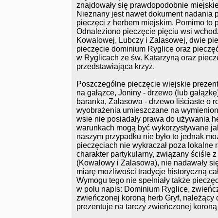
znajdowały się prawdopodobnie miejski
Nieznany jest nawet dokument nadania pr
pieczęci z herbem miejskim. Pomimo to p
Odnaleziono pieczęcie pięciu wsi wchod
Kowalowej, Lubczy i Zalasowej, dwie pi
pieczęcie dominium Ryglice oraz pieczęć
w Ryglicach ze św. Katarzyną oraz piecz
przedstawiająca krzyż.
Poszczególne pieczęcie wiejskie prezen
na gałązce, Joniny - drzewo (lub gałązk
baranka, Zalasowa - drzewo liściaste o ro
wyobrażenia umieszczane na wymienionyc
wsie nie posiadały prawa do używania he
warunkach mogą być wykorzystywane jak
naszym przypadku nie było to jednak m
pieczęciach nie wykraczał poza lokalne 
charakter partykularny, związany ściśle 
(Kowalowy i Zalasowa), nie nadawały się
miarę możliwości tradycje historyczną 
Wymogu tego nie spełniały także pieczęc
w polu napis: Dominium Ryglice, zwieńcz
zwieńczonej koroną herb Gryf, należący
prezentuje na tarczy zwieńczonej koroną