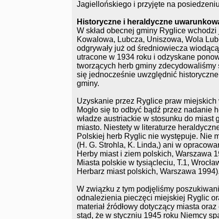
Jagiellońskiego i przyjęte na posiedzen
Historyczne i heraldyczne uwarunkowa
W skład obecnej gminy Ryglice wchodzi j
Kowalowa, Lubcza, Uniszowa, Wola Lubec
odgrywały już od średniowiecza wiodącą 
utracone w 1934 roku i odzyskane pono
tworzących herb gminy zdecydowaliśmy s
się jednocześnie uwzględnić historyczn
gminy.
Uzyskanie przez Ryglice praw miejskich
Mogło się to odbyć bądź przez nadanie
władze austriackie w stosunku do miast ga
miasto. Niestety w literaturze heraldyczn
Polskiej herb Ryglic nie występuje. Nie 
(H. G. Strohla, K. Linda,) ani w opracow
Herby miast i ziem polskich, Warszawa 
Miasta polskie w tysiącleciu, T.1, Wroc
Herbarz miast polskich, Warszawa 1994)
W związku z tym podjęliśmy poszukiwani
odnalezienia pieczęci miejskiej Ryglic 
materiał źródłowy dotyczący miasta oraz
stąd, że w styczniu 1945 roku Niemcy sp