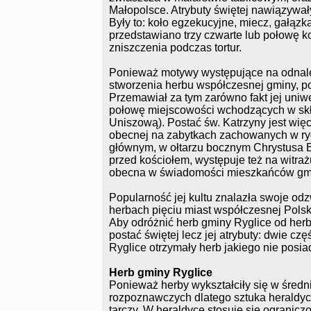
Małopolsce. Atrybuty świętej nawiązywał
Były to: koło egzekucyjne, miecz, gałązk
przedstawiano trzy czwarte lub połowę 
zniszczenia podczas tortur.
Ponieważ motywy występujące na odnalez
stworzenia herbu współczesnej gminy, pos
Przemawiał za tym zarówno fakt jej uniw
połowę miejscowości wchodzących w skła
Uniszową). Postać św. Katrzyny jest więc
obecnej na zabytkach zachowanych w rygl
głównym, w ołtarzu bocznym Chrystusa B
przed kościołem, występuje też na witraż
obecna w świadomości mieszkańców gm
Popularność jej kultu znalazła swoje od
herbach pięciu miast współczesnej Polsk
Aby odróżnić herb gminy Ryglice od her
postać świętej lecz jej atrybuty: dwie c
Ryglice otrzymały herb jakiego nie posi
Herb gminy Ryglice
Ponieważ herby wykształciły się w średni
rozpoznawczych dlatego sztuka heraldy
tarczy. W heraldyce stosuje się ograniczo