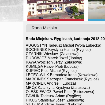
Rada Miejska
Rada Miejska w Ryglicach, kadencja 2018-2
AUGUSTYN Tadeusz Michał (Wola Lubecka)
BOCHENEK Krystyna Halina (Ryglice)
CZARNIK Wiesław (Zalasowa)
DUDOWICZ Marek Józef (Joniny)
KAWA Wojciech Jerzy (Zalasowa)
KUMIĘGA Paweł Piotr (Lubcza)
KUPIEC Piotr Michał (Ryglice)
LEGĘĆ-WILK Bernadeta Irena (Kowalowa)
MARCINEK Szczepan Franciszek (Ryglice)
MARCINEK Andrzej (Lubcza)
MRÓZ Katarzyna Krystyna (Zalasowa)
OLEŚKIEWICZ Paweł Piotr (Bistuszowa)
PAWLIK Tadeusz Adam (Ryglice)
PIKUS Stanisław Józef (Zalasowa)
SIEDLIK Andrzej Janusz (Lubcza)