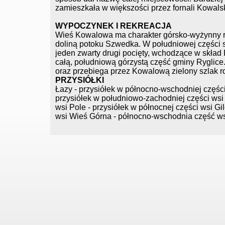
zamieszkała w większości przez fornali Kowals
WYPOCZYNEK I REKREACJA
Wieś Kowalowa ma charakter górsko-wyżynny ro
doliną potoku Szwedka. W południowej części są
jeden zwarty drugi pocięty, wchodzące w skła
całą, południową górzystą część gminy Ryglic
oraz przebiega przez Kowalową zielony szlak 
PRZYSIÓŁKI
Łazy - przysiółek w północno-wschodniej częśc
przysiółek w południowo-zachodniej części wsi
wsi Pole - przysiółek w północnej części wsi G
wsi Wieś Górna - północno-wschodnia część ws