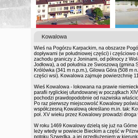
Kowalowa
Wieś na Pogórzu Karpackim, na obszarze Pogór
dopływami (w południowej części) i częściowo
zachodu graniczy z Joninami, od północy z Wo
Jodłowa), a od południa ze Swoszową (gmina Sz
Królówka (341 m n.p.m.), Gilowa Góra (508 m 
części wsi). Kowalowa zajmuje powierzchnię 1
Wieś Kowalowa - lokowana na prawie niemiecki
parafii ryglickiej ufundowanej w początkach XI
pochodzi prawdopodobnie od nazwiska właścici
Po raz pierwszy miejscowość Kowalowy poświad
współczesną Kowalową określano m.in. tak: K
poł. XV wieku przez Kowalowy prowadzi droga 
W roku 1469 Kowalowy dzielą się już na Górne 
leży wtedy w powiecie Bieckim a część w Pilzn
potoku Szwedka, a jej przedłużeniem w kierun