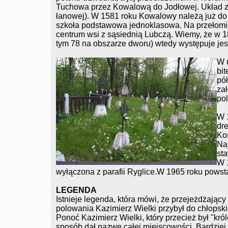
Tuchowa przez Kowalową do Jodłowej. Układ za
łanowej). W 1581 roku Kowalowy należą już do 
szkoła podstawowa jednoklasowa. Na przełomie 
centrum wsi z sąsiednią Lubczą. Wiemy, że w 
tym 78 na obszarze dworu) wtedy występuje j
W 
bi
pó
za
pol
W 
dr
Ko
Naj
st
W 
wyłączona z parafii Ryglice.W 1965 roku powsta
LEGENDA
Istnieje legenda, która mówi, że przejeżdżając
polowania Kazimierz Wielki przybył do chłopski
Ponoć Kazimierz Wielki, który przecież był "kr
sposób dał nazwę całej miejscowości. Bardziej 