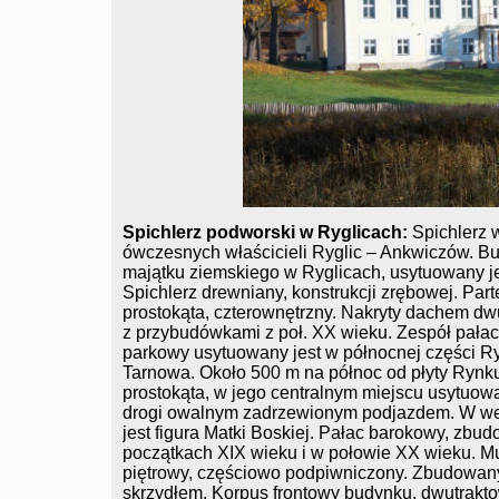
Spichlerz podworski w Ryglicach:
Spichlerz 
ówczesnych właścicieli Ryglic – Ankwiczów. 
majątku ziemskiego w Ryglicach, usytuowany j
Spichlerz drewniany, konstrukcji zrębowej. Pa
prostokąta, czterownętrzny. Nakryty dachem d
z przybudówkami z poł. XX wieku. Zespół pała
parkowy usytuowany jest w północnej części Ry
Tarnowa. Około 500 m na północ od płyty Rynku.
prostokąta, w jego centralnym miejscu usytuowa
drogi owalnym zadrzewionym podjazdem. W wew
jest figura Matki Boskiej. Pałac barokowy, z
początkach XIX wieku i w połowie XX wieku. M
piętrowy, częściowo podpiwniczony. Zbudowan
skrzydłem. Korpus frontowy budynku, dwutrakto