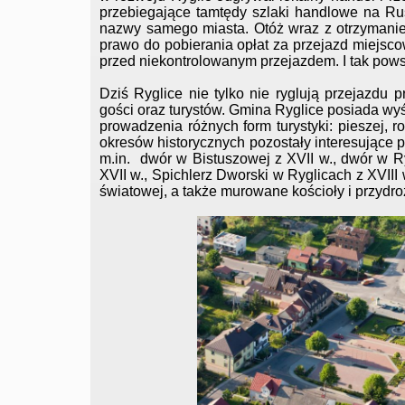
przebiegające tamtędy szlaki handlowe na Ru
nazwy samego miasta. Otóż wraz z otrzymanie
prawo do pobierania opłat za przejazd miejsc
przed niekontrolowanym przejazdem. I tak pows
Dziś Ryglice nie tylko nie ryglują przejazdu 
gości oraz turystów. Gmina Ryglice posiada w
prowadzenia różnych form turystyki: pieszej, 
okresów historycznych pozostały interesujące
m.in. dwór w Bistuszowej z XVII w., dwór w R
XVII w., Spichlerz Dworski w Ryglicach z XVIII
światowej, a także murowane kościoły i przydro