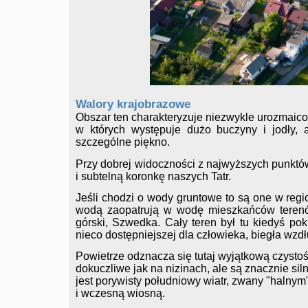
Walory krajobrazowe
Obszar ten charakteryzuje niezwykle urozmaico
w których występuje dużo buczyny i jodły, a
szczególne piękno.
Przy dobrej widoczności z najwyższych punkt
i subtelną koronkę naszych Tatr.
Jeśli chodzi o wody gruntowe to są one w region
wodą zaopatrują w wodę mieszkańców terenów
górski, Szwedka. Cały teren był tu kiedyś pok
nieco dostępniejszej dla człowieka, biegła wzdł
Powietrze odznacza się tutaj wyjątkową czystości
dokuczliwe jak na nizinach, ale są znacznie sil
jest porywisty południowy wiatr, zwany "halnym".
i wczesną wiosną.