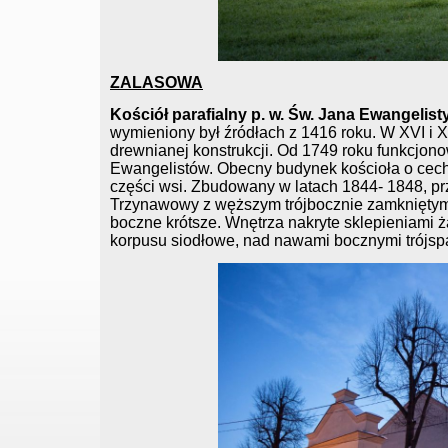
ZALASOWA
Kościół parafialny p. w. Św. Jana Ewangelist
wymieniony był źródłach z 1416 roku. W XVI i 
drewnianej konstrukcji. Od 1749 roku funkcjo
Ewangelistów. Obecny budynek kościoła o cech
części wsi. Zbudowany w latach 1844- 1848, p
Trzynawowy z węższym trójbocznie zamkniętym
boczne krótsze. Wnętrza nakryte sklepieniami ż
korpusu siodłowe, nad nawami bocznymi trójsp