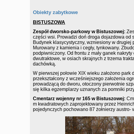
Obiekty zabytkowe
BISTUSZOWA
Zespół dworsko-parkowy w Bistuszowej:
Zes
części wsi. Prowadzi doń droga dojazdowa od 
Budynek klasycystyczny, wzniesiony w drugiej p
Murowany z kamienia i cegły, tynkowany. Zbudo
podpiwniczony. Od frontu z mały ganek nakry
dwutraktowe, w osiach skrajnych z trzema trak
dachówką.
W pierwszej połowie XIX wieku założono park d
przekształcony z wcześniejszego założenia ogr
prowadzącą do dworu, otoczony pierwotnie szpa
się kilka egzemplarzy uznanych za pomniki prz
Cmentarz wojenny nr 165 w Bistuszowej:
Cme
m kwadratowych zaprojektowany przez Heinrich
pojedynczych pochowano 87 żołnierzy austro- w