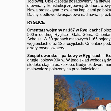
Jodłowej. Obiekt został posadowiony na niewie
drewniany, konstrukcji zrębowej. Jednonawowy,
Nawa prostokątna, z dwiema kaplicami po boka
Dachy siodłowo dwuspadowe nad nawą i prezbit
RYGLICE
Cmentarz wojenny nr 167 w Ryglicach:
Położ
500 m od drogi Ryglice – Galia Górna. Cmentar
Scholza. W 30 grobach masowych i 166 pojedyn
węgierskich oraz 125 rosyjskich. Cmentarz po
cztery równe kwatery.
Zespół dworsko – parkowy w Ryglicach – Br
drugiej połowy XIX w. W jego skład wchodzą dwó
stodoła, stajnia oraz szopa. Budynek dworu 
malowniczo położony na przedmieściach.