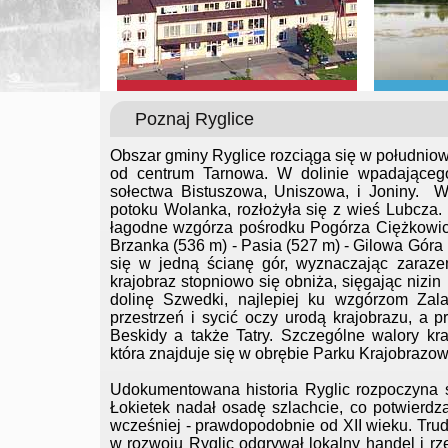
Poznaj Ryglice
Obszar gminy Ryglice rozciąga się w południo
od centrum Tarnowa. W dolinie wpadającego
sołectwa Bistuszowa, Uniszowa, i Joniny. W 
potoku Wolanka, rozłożyła się z wieś Lubcza
łagodne wzgórza pośrodku Pogórza Ciężkowic
Brzanka (536 m) - Pasia (527 m) - Gilowa Góra
się w jedną ścianę gór, wyznaczając zaraze
krajobraz stopniowo się obniża, sięgając nizi
dolinę Szwedki, najlepiej ku wzgórzom Zal
przestrzeń i sycić oczy urodą krajobrazu, a
Beskidy a także Tatry. Szczególne walory kr
która znajduje się w obrębie Parku Krajobraz
Udokumentowana historia Ryglic rozpoczyna 
Łokietek nadał osadę szlachcie, co potwierdz
wcześniej - prawdopodobnie od XII wieku. Tru
w rozwoju Ryglic odgrywał lokalny handel i rz