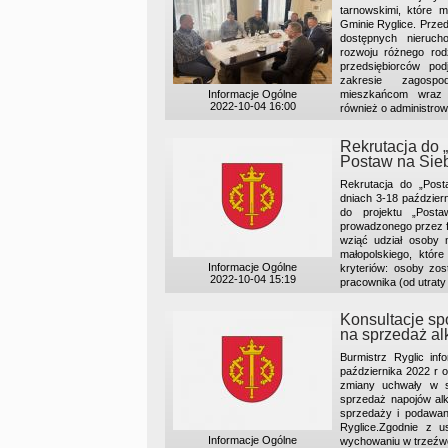
tarnowskimi, które 
Gminie Ryglice. Prze
dostępnych nieruch
rozwoju różnego rod
przedsiębiorców po
zakresie zagosp
Informacje Ogólne
mieszkańcom wraz z
2022-10-04 16:00
również o administrowa
Rekrutacja do 
Postaw na Sieb
Rekrutacja do „Pos
dniach 3-18 październ
do projektu „Posta
prowadzonego przez fi
wziąć udział osoby m
małopolskiego, któr
Informacje Ogólne
kryteriów: osoby zos
2022-10-04 15:19
pracownika (od utraty
Konsultacje s
na sprzedaż al
Burmistrz Ryglic inf
października 2022 r 
zmiany uchwały w s
sprzedaż napojów al
sprzedaży i podawan
Ryglice.Zgodnie z u
Informacje Ogólne
wychowaniu w trzeźwośc