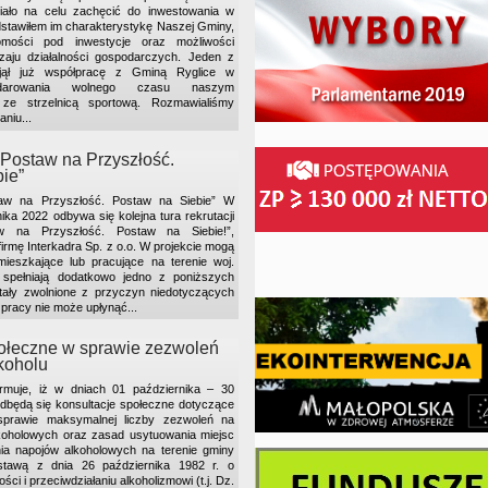
miało na celu zachęcić do inwestowania w
dstawiłem im charakterystykę Naszej Gminy,
omości pod inwestycje oraz możliwości
zaju działalności gospodarczych. Jeden z
djął już współpracę z Gminą Ryglice w
odarowania wolnego czasu naszym
e strzelnicą sportową. Rozmawialiśmy
niu...
„Postaw na Przyszłość.
ie”
taw na Przyszłość. Postaw na Siebie” W
ika 2022 odbywa się kolejna tura rekrutacji
w na Przyszłość. Postaw na Siebie!”,
rmę Interkadra Sp. z o.o. W projekcie mogą
ieszkające lub pracujące na terenie woj.
e spełniają dodatkowo jedno z poniższych
tały zwolnione z przyczyn niedotyczących
 pracy nie może upłynąć...
połeczne w sprawie zezwoleń
koholu
ormuje, iż w dniach 01 października – 30
odbędą się konsultacje społeczne dotyczące
prawie maksymalnej liczby zezwoleń na
koholowych oraz zasad usytuowania miejsc
ia napojów alkoholowych na terenie gminy
stawą z dnia 26 października 1982 r. o
i i przeciwdziałaniu alkoholizmowi (t.j. Dz.