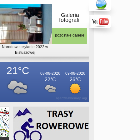
Galeria
fotografii
pozostałe galerie
Narodowe czytanie 2022 w
Bistuszowej
21°C
08-08-2026
09-08-2026
22°C
26°C
openweathermap.org