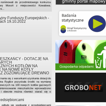
nominowali do przedmiotowego konkursu
arę Mosoń z miejscowości Kowalowa.
s...
yjny Funduszy Europejskich -
cach 19.10.2022
ESZKAŃCY - DOTACJE NA
ARYCH
CZNYCH KOTŁÓW NA
E NA NOWE KOTŁY
AZ ZGZOWUJĄCE DREWNO
ania się z warunkami uzyskania dotacji do
na Ryglice pozyskała środki na wymianę
zewczych na 100 nowych kotłów gazowych
ainteresowanie mieszkańców wprowadzono
 i obecnie można również starać się o
tły zgazowujące drewno. Maksymalna kwota
ynek może wynieść nawet 14 tys. złotych.
zedsiębiorcami
zowany jest ze środków Europejskiego
odbyło się spotkanie z przedsiębiorcami