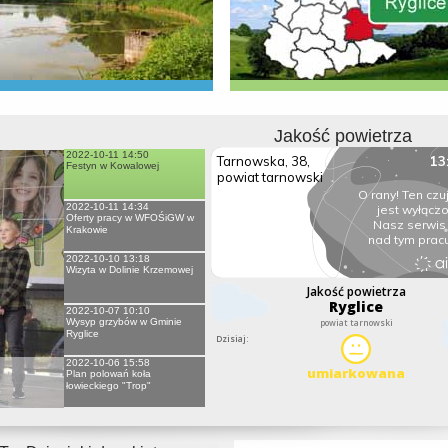
Jakość powietrza
2022-10-11 14:50
Festyn w Kowalowej
2022-10-11 14:34
Oferty pracy w WFOŚiGW w
Krakowie
2022-10-10 13:18
Wizyta w Dolinie Krzemowej
2022-10-07 10:10
Wysyp grzybów w Gminie
Ryglice
2022-10-06 15:58
Plan polowań koła
łowieckiego "Trop"