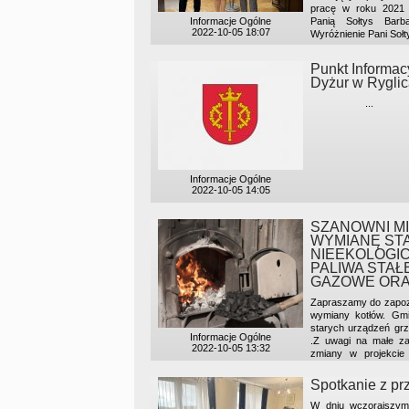
pracę w roku 2021 
Informacje Ogólne
Panią Sołtys Barb
2022-10-05 18:07
Wyróżnienie Pani Sołty
Punkt Informac
Dyżur w Rygli
...
Informacje Ogólne
2022-10-05 14:05
SZANOWNI MI
WYMIANĘ ST
NIEEKOLOGI
PALIWA STAŁ
GAZOWE OR
Zapraszamy do zapozn
wymiany kotłów. Gmi
starych urządzeń gr
Informacje Ogólne
.Z uwagi na małe z
2022-10-05 13:32
zmiany w projekcie
dofinansowanie na ko
dotacji na jeden bud
Spotkanie z pr
Nowy program reali
Funduszu Rozwoju...
W dniu wczorajszym 