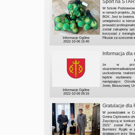
Sport na START
W Szkole Podstawowej
w ramach projektu „Sp
BGK. Jest to świetna 
umiejętności w kieru
prowadzi profesjonaln
został zakupiony spr
korzystać z treningó
Informacje Ogólne
Pikusie za szerzenie i
2022-10-06 15:40
Informacja dla
Burmistrz Rygl
że w przypad
skażeniemradioaktyw
uszkodzenia reakto
będzie wydawany 
następująco: Ośrodek
Jonin, Bistuszowej, U
Informacje Ogólne
2022-10-06 09:16
Gratulacje dla
W poniedziałek w C
Gmina Ciężkowice uho
Zwycięzcą w konkursi
2021” został Pan 
Burmistrz Ryglic w
działającym przy Sto