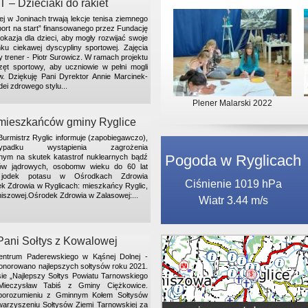
 – Dzieciaki do rakiet
 w Joninach trwają lekcje tenisa ziemnego
ort na start” finansowanego przez Fundację
okazja dla dzieci, aby mogły rozwijać swoje
nku ciekawej dyscypliny sportowej. Zajęcia
y trener - Piotr Surowicz. W ramach projektu
zęt sportowy, aby uczniowie w pełni mogli
w. Dziękuję Pani Dyrektor Annie Marcinek-
dei zdrowego stylu...
Plener Malarski 2022
 mieszkańców gminy Ryglice
ic informuje (zapobiegawczo),
ku wystąpienia zagrożenia
Pogoda w Ryglicach
nym na skutek katastrof nuklearnych bądź
rów jądrowych, osobomw wieku do 60 lat
jodek potasu w Ośrodkach Zdrowia
Ciśnienie 1019 hPa
 Zdrowia w Ryglicach: mieszkańcy Ryglic,
niszowej.Ośrodek Zdrowia w Zalasowej:...
Wiatr 3.44 m/s
 Pani Sołtys z Kowalowej
entrum Paderewskiego w Kąśnej Dolnej -
norowano najlepszych sołtysów roku 2021.
e „Najlepszy Sołtys Powiatu Tarnowskiego
Mieczysław Tabiś z Gminy Ciężkowice.
 porozumieniu z Gminnym Kołem Sołtysów
warzyszeniu Sołtysów Ziemi Tarnowskiej za