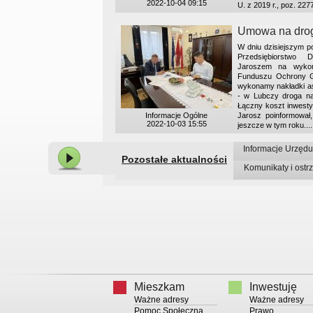
2022-10-04 09:15
U. z 2019 r., poz. 227
Umowa na dro
W dniu dzisiejszym 
Przedsiębiorstwo
Jaroszem na wykona
Funduszu Ochrony G
wykonamy nakładki asf
- w Lubczy droga n
Łączny koszt inwestycj
Informacje Ogólne
Jarosz poinformował
2022-10-03 15:55
jeszcze w tym roku....
Informacje Urzęd
Pozostałe aktualności
Komunikaty i ostr
Mieszkam
Inwestuję
Ważne adresy
Ważne adresy
Pomoc Społeczna
Prawo