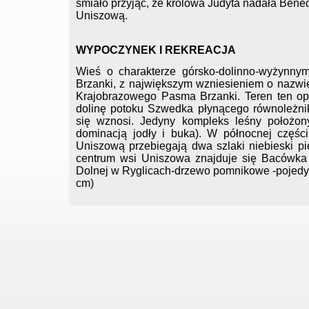
śmiało przyjąć, że królowa Judyta nadała Ben
Uniszową.
WYPOCZYNEK I REKREACJA
Wieś o charakterze górsko-dolinno-wyżynny
Brzanki, z największym wzniesieniem o nazwi
Krajobrazowego Pasma Brzanki. Teren ten o
dolinę potoku Szwedka płynącego równoleżni
się wznosi. Jedyny kompleks leśny położon
dominacją jodły i buka). W północnej części
Uniszową przebiegają dwa szlaki niebieski pi
centrum wsi Uniszowa znajduje się Bacówka 
Dolnej w Ryglicach-drzewo pomnikowe -pojedync
cm)