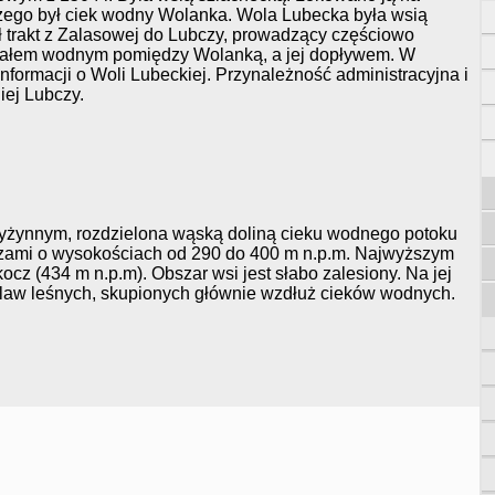
zego był ciek wodny Wolanka. Wola Lubecka była wsią
ł trakt z Zalasowej do Lubczy, prowadzący częściowo
iałem wodnym pomiędzy Wolanką, a jej dopływem. W
informacji o Woli Lubeckiej. Przynależność administracyjna i
iej Lubczy.
wyżynnym, rozdzielona wąską doliną cieku wodnego potoku
rzami o wysokościach od 290 do 400 m n.p.m. Najwyższym
ocz (434 m n.p.m). Obszar wsi jest słabo zalesiony. Na jej
enklaw leśnych, skupionych głównie wzdłuż cieków wodnych.