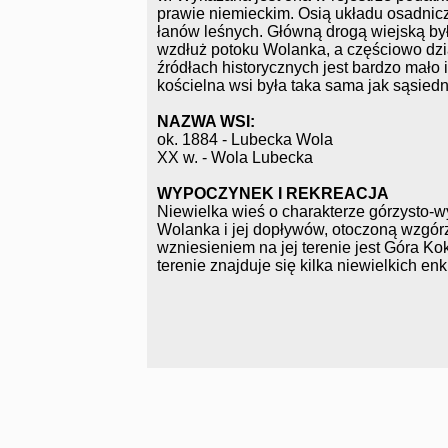
prawie niemieckim. Osią układu osadnic
łanów leśnych. Główną drogą wiejską by
wzdłuż potoku Wolanka, a częściowo dz
źródłach historycznych jest bardzo mało 
kościelna wsi była taka sama jak sąsiedn
NAZWA WSI:
ok. 1884 - Lubecka Wola
XX w. - Wola Lubecka
WYPOCZYNEK I REKREACJA
Niewielka wieś o charakterze górzysto-
Wolanka i jej dopływów, otoczoną wzgó
wzniesieniem na jej terenie jest Góra Kok
terenie znajduje się kilka niewielkich 