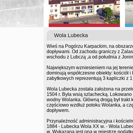
Wola Lubecka
Wieś na Pogórzu Karpackim, na obszarze
dopływami. Od zachodu graniczy z Zalas
wschodu z Lubczą ,a od południa z Joni
Największym wzniesieniem na jej terenie
dominują współczesne obiekty: kościół i 
zabytkowych reprezentują 3 kapliczki z 1
Wola Lubecka została założona na przeł
1504 r. Była wsią szlachecką. Lokowano 
wodny Wolanka. Główną drogą był trakt
częściowo wzdłuż potoku Wolanka, a cz
dopływem.
Przynależność administracyjna i kościeln
1884 - Lubecka Wola XX w. - Wola Lube
w. Wykazana jest ona w rejestrze podatk