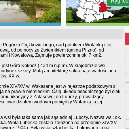
 Pogórza Ciężkowickiego, nad potokiem Wolanką i jej
ową, od północy ze Zwiernikiem (gmina Pilzno), od
nami i Kowalową. Zajmuje powierzchnię ok. 7 km2.
 jest Góra Kokocz ( 434 m n.p.m). W krajobrazie wsi
budynek szkoły. Małą architekturę sakralną o wartościach
 ćw. XX w.
omie XIV/XV w. Wskazana jest w rejestrze podatkowym z
ją na prawie niemieckim. Osią układu osadniczego był ciek
 komunikacyjny z Zalasowej do Lubczy, prowadzący
ęściowo działem wodnym pomiędzy Wolanką, a jej
a wsi była taka sama jak sąsiedniej Lubczy. Nazwa wsi: ok.
cka. Wola Lubecka została założona na przełomie XIV/XV
owym z 1504 r. Była wsią szlachecką. Lokowano ją na