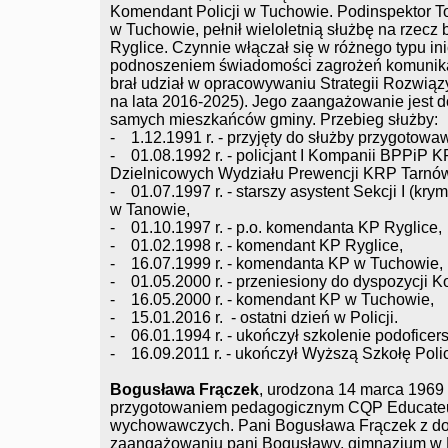
Komendant Policji w Tuchowie. Podinspektor T
w Tuchowie, pełnił wieloletnią służbę na rzec
Ryglice. Czynnie włączał się w różnego typu in
podnoszeniem świadomości zagrożeń komunikac
brał udział w opracowywaniu Strategii Rozwi
na lata 2016-2025). Jego zaangażowanie jest d
samych mieszkańców gminy. Przebieg służby:
- 1.12.1991 r. - przyjęty do służby przygotowa
- 01.08.1992 r. - policjant I Kompanii BPPiP KR
Dzielnicowych Wydziału Prewencji KRP Tarnó
- 01.07.1997 r. - starszy asystent Sekcji I (kry
w Tanowie,
- 01.10.1997 r. - p.o. komendanta KP Ryglice,
- 01.02.1998 r. - komendant KP Ryglice,
- 16.07.1999 r. - komendanta KP w Tuchowie,
- 01.05.2000 r. - przeniesiony do dyspozycji
- 16.05.2000 r. - komendant KP w Tuchowie,
- 15.01.2016 r. - ostatni dzień w Policji.
- 06.01.1994 r. - ukończył szkolenie podoficer
- 16.09.2011 r. - ukończył Wyższą Szkołę Poli
Bogusława Frączek
, urodzona 14 marca 1969 
przygotowaniem pedagogicznym CQP Educateur 
wychowawczych. Pani Bogusława Frączek z domu
zaangażowaniu pani Bogusławy, gimnazjum w R