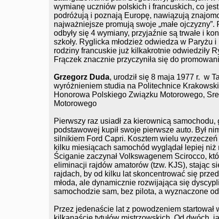
wymianę uczniów polskich i francuskich, co jes
podróżują i poznają Europę, nawiązują znajomoś
najważniejsze promują swoje „małe ojczyzny”. P
odbyły się 4 wymiany, przyjaźnie są trwałe i 
szkoły. Ryglicka młodzież odwiedza w Paryżu i 
rodziny francuskie już kilkakrotnie odwiedziły R
Frączek znacznie przyczyniła się do promowani
Grzegorz Duda
, urodził się 8 maja 1977 r. w
wyróżnieniem studia na Politechnice Krakowsk
Honorowa Polskiego Związku Motorowego, Sr
Motorowego
Pierwszy raz usiadł za kierownicą samochodu, g
podstawowej kupił swoje pierwsze auto. Był nim
silnikiem Ford Capri. Kosztem wielu wyrzeczeń
kilku miesiącach samochód wyglądał lepiej niż
Ściganie zaczynał Volkswagenem Scirocco, któ
eliminacji rajdów amatorów (tzw. KJS), stając 
rajdach, by od kilku lat skoncentrować się prz
młoda, ale dynamicznie rozwijająca się dyscyp
samochodzie sam, bez pilota, a wyznaczone odc
Przez jedenaście lat z powodzeniem startował 
kilkanaście tytułów mistrzowskich. Od dwóch, j