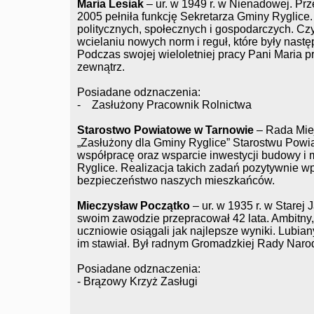
Maria Lesiak
– ur. w 1949 r. w Nienadowej. Pr
2005 pełniła funkcję Sekretarza Gminy Ryglice.
politycznych, społecznych i gospodarczych. C
wcielaniu nowych norm i reguł, które były nas
Podczas swojej wieloletniej pracy Pani Maria pr
zewnątrz.
Posiadane odznaczenia:
- Zasłużony Pracownik Rolnictwa
Starostwo Powiatowe w Tarnowie
– Rada Miej
„Zasłużony dla Gminy Ryglice” Starostwu Pow
współpracę oraz wsparcie inwestycji budowy i 
Ryglice. Realizacja takich zadań pozytywnie 
bezpieczeństwo naszych mieszkańców.
Mieczysław Początko
– ur. w 1935 r. w Starej 
swoim zawodzie przepracował 42 lata. Ambitny, 
uczniowie osiągali jak najlepsze wyniki. Lub
im stawiał. Był radnym Gromadzkiej Rady Naro
Posiadane odznaczenia:
- Brązowy Krzyż Zasługi