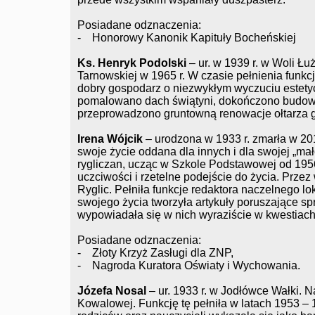
Posiadane odznaczenia:
- Honorowy Kanonik Kapituły Bocheńskiej
Ks. Henryk Podolski
– ur. w 1939 r. w Woli Łu
Tarnowskiej w 1965 r. W czasie pełnienia funkc
dobry gospodarz o niezwykłym wyczuciu estet
pomalowano dach świątyni, dokończono budowę
przeprowadzono gruntowną renowacje ołtarza 
Irena Wójcik
– urodzona w 1933 r. zmarła w 2013
swoje życie oddana dla innych i dla swojej „ma
rygliczan, ucząc w Szkole Podstawowej od 1
uczciwości i rzetelne podejście do życia. Prze
Ryglic. Pełniła funkcje redaktora naczelnego lo
swojego życia tworzyła artykuły poruszające sp
wypowiadała się w nich wyraziście w kwestiach 
Posiadane odznaczenia:
- Złoty Krzyż Zasługi dla ZNP,
- Nagroda Kuratora Oświaty i Wychowania.
Józefa Nosal
– ur. 1933 r. w Jodłówce Wałki. N
Kowalowej. Funkcję tę pełniła w latach 1953 –