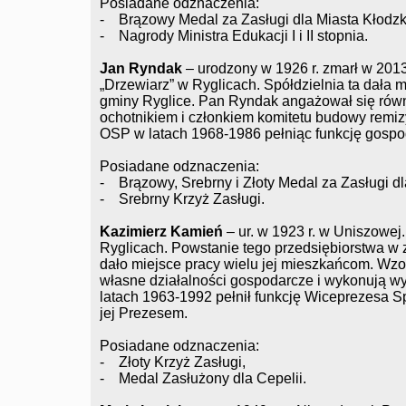
Posiadane odznaczenia:
- Brązowy Medal za Zasługi dla Miasta Kłodzk
- Nagrody Ministra Edukacji I i II stopnia.
Jan Ryndak
– urodzony w 1926 r. zmarł w 2013 
„Drzewiarz” w Ryglicach. Spółdzielnia ta dała 
gminy Ryglice. Pan Ryndak angażował się równ
ochotnikiem i członkiem komitetu budowy remi
OSP w latach 1968-1986 pełniąc funkcję gospo
Posiadane odznaczenia:
- Brązowy, Srebrny i Złoty Medal za Zasługi d
- Srebrny Krzyż Zasługi.
Kazimierz Kamień
– ur. w 1923 r. w Uniszowej.
Ryglicach. Powstanie tego przedsiębiorstwa w 
dało miejsce pracy wielu jej mieszkańcom. Wzo
własne działalności gospodarcze i wykonują w
latach 1963-1992 pełnił funkcję Wiceprezesa Sp
jej Prezesem.
Posiadane odznaczenia:
- Złoty Krzyż Zasługi,
- Medal Zasłużony dla Cepelii.