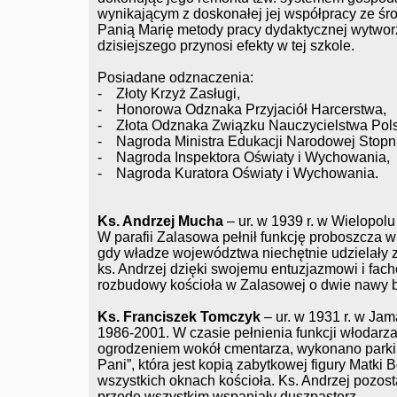
wynikającym z doskonałej jej współpracy ze śr
Panią Marię metody pracy dydaktycznej wytworzy
dzisiejszego przynosi efekty w tej szkole.
Posiadane odznaczenia:
- Złoty Krzyż Zasługi,
- Honorowa Odznaka Przyjaciół Harcerstwa,
- Złota Odznaka Związku Nauczycielstwa Pols
- Nagroda Ministra Edukacji Narodowej Stopnia 
- Nagroda Inspektora Oświaty i Wychowania,
- Nagroda Kuratora Oświaty i Wychowania.
Ks. Andrzej Mucha
– ur. w 1939 r. w Wielopolu
W parafii Zalasowa pełnił funkcję proboszcza w
gdy władze województwa niechętnie udzielały 
ks. Andrzej dzięki swojemu entuzjazmowi i fac
rozbudowy kościoła w Zalasowej o dwie nawy 
Ks. Franciszek Tomczyk
– ur. w 1931 r. w Ja
1986-2001. W czasie pełnienia funkcji włodar
ogrodzeniem wokół cmentarza, wykonano parkin
Pani”, która jest kopią zabytkowej figury Matki
wszystkich oknach kościoła. Ks. Andrzej pozos
przede wszystkim wspaniały duszpasterz.