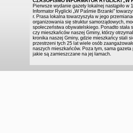
CZASOPISMO INFORMATOR RYGLICKI „W 
Pierwsze wydanie gazety lokalnej nastąpiło w 
Informator Ryglicki „W Paśmie Brzanki” towa
r. Prasa lokalna towarzyszyła w jego przemiana
organizowania się struktur samorządowych, mod
społeczeństwa obywatelskiego. Ponadto stała si
czy mieszkańców naszej Gminy, którzy otrzymali 
kronika naszej Gminy, gdzie mieszkańcy stali 
przestrzeni tych 25 lat wiele osób zaangażowało 
naszych mieszkańców. Poza tym, sama gazeta prz
jakie są zamieszczane na jej łamach.