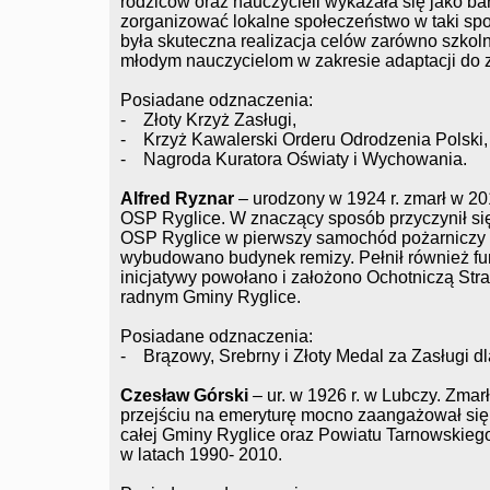
rodziców oraz nauczycieli wykazała się jako bar
zorganizować lokalne społeczeństwo w taki s
była skuteczna realizacja celów zarówno szkol
młodym nauczycielom w zakresie adaptacji do
Posiadane odznaczenia:
- Złoty Krzyż Zasługi,
- Krzyż Kawalerski Orderu Odrodzenia Polski,
- Nagroda Kuratora Oświaty i Wychowania.
Alfred Ryznar
– urodzony w 1924 r. zmarł w 201
OSP Ryglice. W znaczący sposób przyczynił się
OSP Ryglice w pierwszy samochód pożarniczy 
wybudowano budynek remizy. Pełnił również f
inicjatywy powołano i założono Ochotniczą Str
radnym Gminy Ryglice.
Posiadane odznaczenia:
- Brązowy, Srebrny i Złoty Medal za Zasługi d
Czesław Górski
– ur. w 1926 r. w Lubczy. Zmar
przejściu na emeryturę mocno zaangażował się
całej Gminy Ryglice oraz Powiatu Tarnowskiego
w latach 1990- 2010.