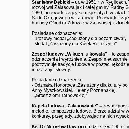
Stanisław Dębicki –
ur. w 1951 r. w Ryglicac
rozwój wsi Zalasowa jak i całej gminy. Radny 
1990, przewodniczący komisji stałych w latach 
Sadu Okręgowego w Tarnowie. Przewodniczący K
budowy Ośrodka Zdrowie w Zalasowej, człone
Posiadane odznaczenia:
- Brązowy medal „Zasłużony dla pożarnictwa”,
- Medal „Zasłużony dla Kółek Rolniczych”.
Zespół ludowy „W kuźni u kowala”
– to zespół
odznaczenia i wyróżnienia. Zespół nieustannie
podtrzymuje tradycje ludowe w postaci rękodzieł
muzyczny i słowny.
Posiadane odznaczenia:
- Odznaka Honorowa „Zasłużony dla kultury pol
Anny Myszkowskiej, Heleny Poznańskiej,
- „Grosz ziemi Tarnowskiej”
Kapela ludowa „Zalasowianie” –
zespół powst
melodie, kompozycje ludowe. Bierze udział w 
konkursy, przeglądy, zdobywając na nich wysok
Ks. Dr Mirosław Gawron
urodził się w 1965 r. 