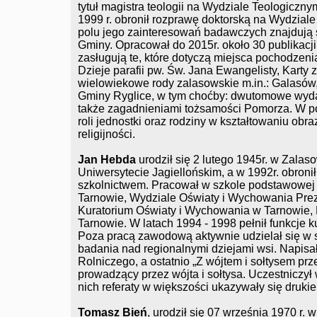
tytuł magistra teologii na Wydziale Teologiczn
1999 r. obronił rozprawę doktorską na Wydzia
polu jego zainteresowań badawczych znajdują 
Gminy. Opracował do 2015r. około 30 publikac
zasługują te, które dotyczą miejsca pochodzeni
Dzieje parafii pw. Św. Jana Ewangelisty, Karty
wielowiekowe rody zalasowskie m.in.: Galasów,
Gminy Ryglice, w tym choćby: dwutomowe wydani
także zagadnieniami tożsamości Pomorza. W 
roli jednostki oraz rodziny w kształtowaniu obr
religijności.
Jan Hebda
urodził się 2 lutego 1945r. w Zalas
Uniwersytecie Jagiellońskim, a w 1992r. obroni
szkolnictwem. Pracował w szkole podstawowe
Tarnowie, Wydziale Oświaty i Wychowania Pr
Kuratorium Oświaty i Wychowania w Tarnowie
Tarnowie. W latach 1994 - 1998 pełnił funkcje k
Poza pracą zawodową aktywnie udzielał się w 
badania nad regionalnymi dziejami wsi. Napisał
Rolniczego, a ostatnio „Z wójtem i sołtysem prze
prowadzący przez wójta i sołtysa. Uczestniczy
nich referaty w większości ukazywały się druki
Tomasz Bień
, urodził się 07 września 1970 r