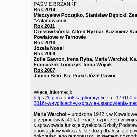
PAŚMIE BRZANKI”
Rok 2014
Mieczysław Początko, Stanisław Dębicki, Z
"Zalasowianie"
.
Rok 2011
Czesław Górski, Alfred Ryznar, Kazimierz Ka
Powiatowe w Tarnowie
Rok 2010
Józefa Nosal
Rok 2009
Zofia Gawron, Irena Ryba, Maria Warchoł, Ks
Franciszek Tomczyk, Irena Wójcik
Rok 2007
Janina Bień, Ks. Prałat Józef Gawor
Więcej informacji:
https://bip.malopolska.pl/umryglice,a,1176100,u
2016r-w-ryglicach-w-sprawie-ustanowienia-med
Maria Warchoł
– urodzona 1942 r. w Kowalowej
przepracowała 41 lat. Pracę rozpoczęła w woj
r. sprawowała funkcję dyrektora Szkoły Podst
obowiązków wykazała się dużą dbałością o powi
dokonując jego remontu tzw. systemem gospod