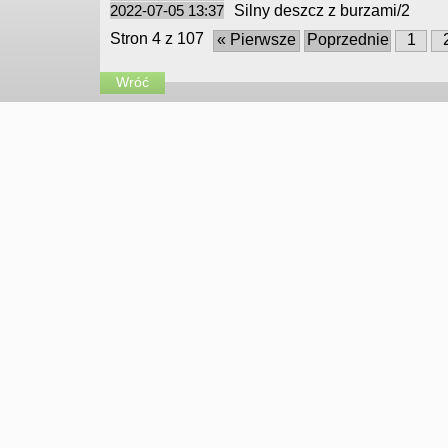
2022-07-05 13:37
Silny deszcz z burzami/2
Stron 4 z 107
« Pierwsze
Poprzednie
1
Wróć