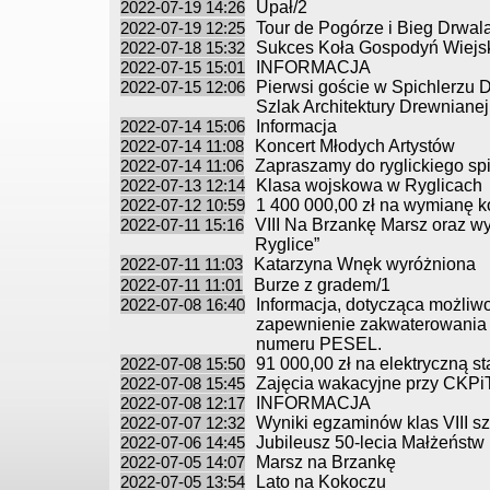
2022-07-19 14:26
Upał/2
2022-07-19 12:25
Tour de Pogórze i Bieg Drwal
2022-07-18 15:32
Sukces Koła Gospodyń Wiejsk
2022-07-15 15:01
INFORMACJA
2022-07-15 12:06
Pierwsi goście w Spichlerzu 
Szlak Architektury Drewnianej
2022-07-14 15:06
Informacja
2022-07-14 11:08
Koncert Młodych Artystów
2022-07-14 11:06
Zapraszamy do ryglickiego sp
2022-07-13 12:14
Klasa wojskowa w Ryglicach
2022-07-12 10:59
1 400 000,00 zł na wymianę 
2022-07-11 15:16
VIII Na Brzankę Marsz oraz wy
Ryglice”
2022-07-11 11:03
Katarzyna Wnęk wyróżniona
2022-07-11 11:01
Burze z gradem/1
2022-07-08 16:40
Informacja, dotycząca możliw
zapewnienie zakwaterowania 
numeru PESEL.
2022-07-08 15:50
91 000,00 zł na elektryczną 
2022-07-08 15:45
Zajęcia wakacyjne przy CKPi
2022-07-08 12:17
INFORMACJA
2022-07-07 12:32
Wyniki egzaminów klas VIII 
2022-07-06 14:45
Jubileusz 50-lecia Małżeństw
2022-07-05 14:07
Marsz na Brzankę
2022-07-05 13:54
Lato na Kokoczu